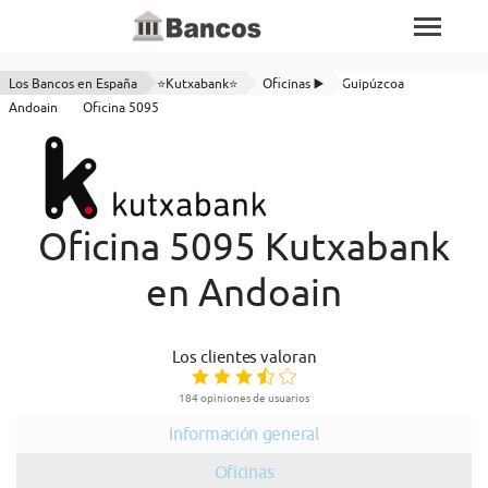
Los Bancos en España
⭐Kutxabank⭐
Oficinas ▶️
Guipúzcoa
Andoain
Oficina 5095
Oficina 5095 Kutxabank
en Andoain
Los clientes valoran
184 opiniones de usuarios
Información general
Oficinas