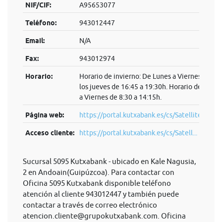
NIF/CIF:
A95653077
Teléfono:
943012447
Email:
N/A
Fax:
943012974
Horario:
Horario de invierno: De Lunes a Viernes de 8:3
los jueves de 16:45 a 19:30h. Horario de veran
a Viernes de 8:30 a 14:15h.
Página web:
https://portal.kutxabank.es/cs/Satellite/kb/es
Acceso cliente:
https://portal.kutxabank.es/cs/Satell...
Sucursal 5095 Kutxabank - ubicado en Kale Nagusia,
2 en Andoain(Guipúzcoa). Para contactar con
Oficina 5095 Kutxabank disponible teléfono
atención al cliente 943012447 y también puede
contactar a través de correo electrónico
atencion.cliente@grupokutxabank.com
. Oficina