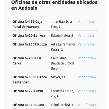
Oficinas de otras entidades ubicados
en Andoain
Oficina №159 Caja
Juan Bautista
Ver oficina >
Rural de Navarra
Erro, 7
Oficina №20 Bankoa
Eskola Kalea, 8
Ver oficina >
Oficina №2507 Kutxa
Aita Larramendi
Ver oficina >
Kalea, 2
Oficina №2802 La
Calle Juan
Ver oficina >
Caixa
Bautista Erro, 8
Bajo
Oficina №5909 Banco
Mayor, 11
Ver oficina >
Santander
Oficina №22 Kutxa
Escuelas Kalea,
Ver oficina >
2 Y, 4
Oficina №310 BBVA
Eskola Kalea, 1
Ver oficina >