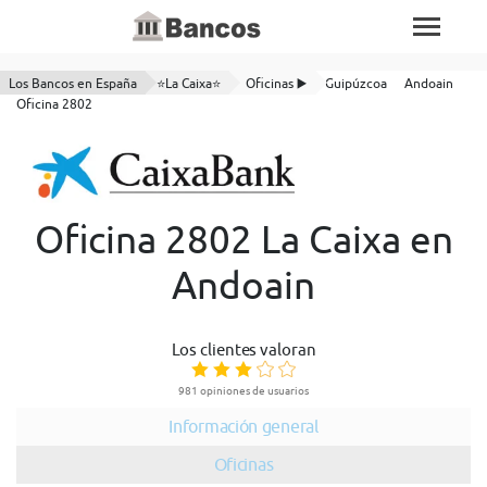
Los Bancos en España
⭐La Caixa⭐
Oficinas ▶️
Guipúzcoa
Andoain
Oficina 2802
Oficina 2802 La Caixa en
Andoain
Los clientes valoran
981 opiniones de usuarios
Información general
Oficinas