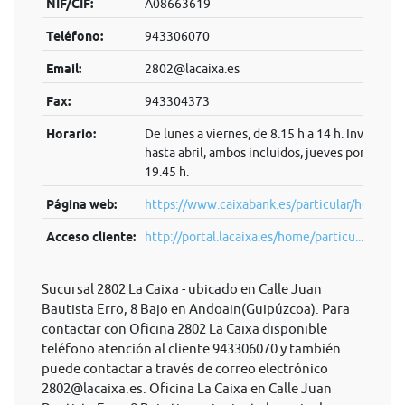
NIF/CIF:
A08663619
Teléfono:
943306070
Email:
2802@lacaixa.es
Fax:
943304373
Horario:
De lunes a viernes, de 8.15 h a 14 h. Invierno:
hasta abril, ambos incluidos, jueves por la tard
19.45 h.
Página web:
https://www.caixabank.es/particular/home/pa
Acceso cliente:
http://portal.lacaixa.es/home/particu...
Sucursal 2802 La Caixa - ubicado en Calle Juan
Bautista Erro, 8 Bajo en Andoain(Guipúzcoa). Para
contactar con Oficina 2802 La Caixa disponible
teléfono atención al cliente 943306070 y también
puede contactar a través de correo electrónico
2802@lacaixa.es
. Oficina La Caixa en Calle Juan