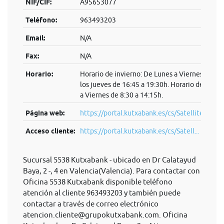
NIF/CIF:
A95653077
Teléfono:
963493203
Email:
N/A
Fax:
N/A
Horario:
Horario de invierno: De Lunes a Viernes de 8:3
los jueves de 16:45 a 19:30h. Horario de veran
a Viernes de 8:30 a 14:15h.
Página web:
https://portal.kutxabank.es/cs/Satellite/kb/es
Acceso cliente:
https://portal.kutxabank.es/cs/Satell...
Sucursal 5538 Kutxabank - ubicado en Dr Calatayud
Baya, 2 -, 4 en Valencia(Valencia). Para contactar con
Oficina 5538 Kutxabank disponible teléfono
atención al cliente 963493203 y también puede
contactar a través de correo electrónico
atencion.cliente@grupokutxabank.com
. Oficina