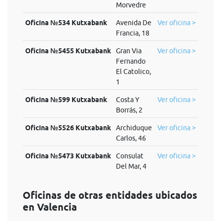
Morvedre
Oficina №534 Kutxabank
Avenida De
Ver oficina >
Francia, 18
Oficina №5455 Kutxabank
Gran Via
Ver oficina >
Fernando
El Catolico,
1
Oficina №599 Kutxabank
Costa Y
Ver oficina >
Borrás, 2
Oficina №5526 Kutxabank
Archiduque
Ver oficina >
Carlos, 46
Oficina №5473 Kutxabank
Consulat
Ver oficina >
Del Mar, 4
Oficinas de otras entidades ubicados
en Valencia