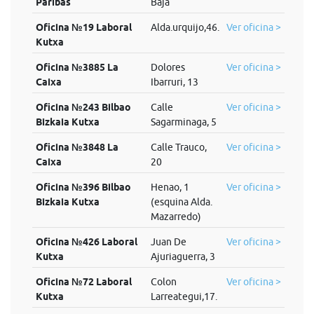
Paribas
Baja
Oficina №19 Laboral
Alda.urquijo,46.
Ver oficina >
Kutxa
Oficina №3885 La
Dolores
Ver oficina >
Caixa
Ibarruri, 13
Oficina №243 Bilbao
Calle
Ver oficina >
Bizkaia Kutxa
Sagarminaga, 5
Oficina №3848 La
Calle Trauco,
Ver oficina >
Caixa
20
Oficina №396 Bilbao
Henao, 1
Ver oficina >
Bizkaia Kutxa
(esquina Alda.
Mazarredo)
Oficina №426 Laboral
Juan De
Ver oficina >
Kutxa
Ajuriaguerra, 3
Oficina №72 Laboral
Colon
Ver oficina >
Kutxa
Larreategui,17.