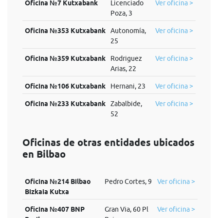
Oficina №7 Kutxabank
Licenciado
Ver oficina >
Poza, 3
Oficina №353 Kutxabank
Autonomía,
Ver oficina >
25
Oficina №359 Kutxabank
Rodriguez
Ver oficina >
Arias, 22
Oficina №106 Kutxabank
Hernani, 23
Ver oficina >
Oficina №233 Kutxabank
Zabalbide,
Ver oficina >
52
Oficinas de otras entidades ubicados
en Bilbao
Oficina №214 Bilbao
Pedro Cortes, 9
Ver oficina >
Bizkaia Kutxa
Oficina №407 BNP
Gran Via, 60 Pl
Ver oficina >