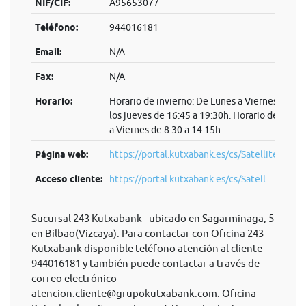
NIF/CIF:
A95653077
Teléfono:
944016181
Email:
N/A
Fax:
N/A
Horario:
Horario de invierno: De Lunes a Viernes de 8:3
los jueves de 16:45 a 19:30h. Horario de veran
a Viernes de 8:30 a 14:15h.
Página web:
https://portal.kutxabank.es/cs/Satellite/kb/es
Acceso cliente:
https://portal.kutxabank.es/cs/Satell...
Sucursal 243 Kutxabank - ubicado en Sagarminaga, 5
en Bilbao(Vizcaya). Para contactar con Oficina 243
Kutxabank disponible teléfono atención al cliente
944016181 y también puede contactar a través de
correo electrónico
atencion.cliente@grupokutxabank.com
. Oficina