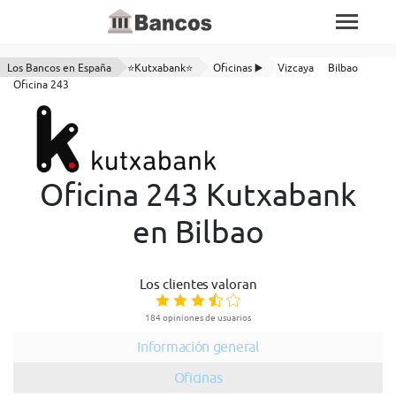
Los Bancos en España
⭐Kutxabank⭐
Oficinas ▶️
Vizcaya
Bilbao
Oficina 243
Oficina 243 Kutxabank
en Bilbao
Los clientes valoran
184 opiniones de usuarios
Información general
Oficinas