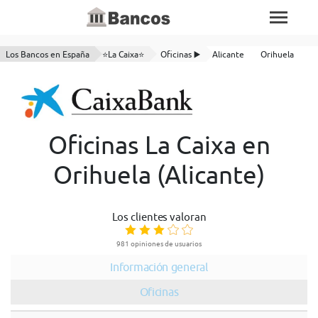
Los Bancos en España
⭐La Caixa⭐
Oficinas ▶️
Alicante
Orihuela
Oficinas La Caixa en
Orihuela (Alicante)
Los clientes valoran
981 opiniones de usuarios
Información general
Oficinas