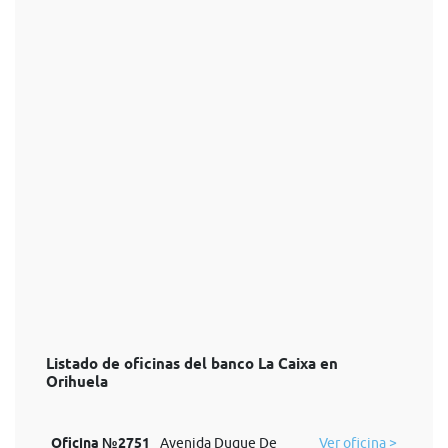
Listado de oficinas del banco La Caixa en
Orihuela
Oficina №2751
Avenida Duque De
Ver oficina >