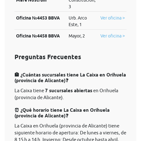
Mare Nostrum
Constitucion,
3
Oficina №4453 BBVA
Urb. Arco
Ver oficina >
Este, 1
Oficina №4458 BBVA
Mayor, 2
Ver oficina >
Preguntas Frecuentes
🏦 ¿Cuántas sucursales tiene La Caixa en Orihuela
(provincia de Alicante)❓
La Caixa tiene
7 sucursales abiertas
en Orihuela
(provincia de Alicante).
⏰ ¿Qué horario tiene La Caixa en Orihuela
(provincia de Alicante)❓
La Caixa en Orihuela (provincia de Alicante) tiene
siguiente horario de apertura: De lunes a viernes, de
8.15 h a 14 h. Invierno: Desde octubre hasta abril,