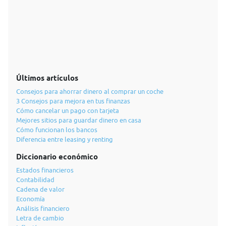
Últimos artículos
Consejos para ahorrar dinero al comprar un coche
3 Consejos para mejora en tus finanzas
Cómo cancelar un pago con tarjeta
Mejores sitios para guardar dinero en casa
Cómo funcionan los bancos
Diferencia entre leasing y renting
Diccionario económico
Estados financieros
Contabilidad
Cadena de valor
Economía
Análisis financiero
Letra de cambio