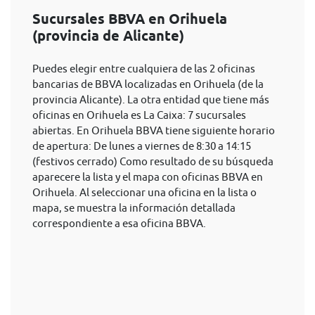
Sucursales BBVA en Orihuela
(provincia de Alicante)
Puedes elegir entre cualquiera de las 2 oficinas
bancarias de BBVA localizadas en Orihuela (de la
provincia Alicante). La otra entidad que tiene más
oficinas en Orihuela es La Caixa: 7 sucursales
abiertas. En Orihuela BBVA tiene siguiente horario
de apertura: De lunes a viernes de 8:30 a 14:15
(festivos cerrado) Como resultado de su búsqueda
aparecere la lista y el mapa con oficinas BBVA en
Orihuela. Al seleccionar una oficina en la lista o
mapa, se muestra la información detallada
correspondiente a esa oficina BBVA.