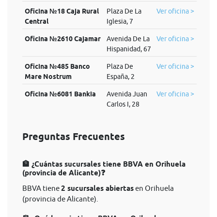
Oficina №18 Caja Rural
Plaza De La
Ver oficina >
Central
Iglesia, 7
Oficina №2610 Cajamar
Avenida De La
Ver oficina >
Hispanidad, 67
Oficina №485 Banco
Plaza De
Ver oficina >
Mare Nostrum
España, 2
Oficina №6081 Bankia
Avenida Juan
Ver oficina >
Carlos I, 28
Preguntas Frecuentes
🏦 ¿Cuántas sucursales tiene BBVA en Orihuela
(provincia de Alicante)❓
BBVA tiene
2 sucursales abiertas
en Orihuela
(provincia de Alicante).