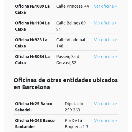
Oficina №1089 La
Calle Princesa, 44
Ver oficina >
Caixa
Oficina №1104 La
Calle Balmes 89-
Ver oficina >
Caixa
91
Oficina №923 La
Calle Viladomat,
Ver oficina >
Caixa
148
Oficina №3084 La
Passeig Sant
Ver oficina >
Caixa
Gervasi, 52
Oficinas de otras entidades ubicados
en Barcelona
Oficina №25 Banco
Diputació
Ver oficina >
Sabadell
259-263
Oficina №248 Banco
Pla De La
Ver oficina >
Santander
Boqueria 1-3