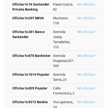
Oficina №16 Santander
Paseo Gracia,
Ver oficina >
Private Banking
82
Oficina №207 BBVA
Muntaner,
Ver oficina >
118
Oficina №381 Banco
Avenida
Ver oficina >
Santander
Josep
Tarradellas,
155
Oficina №878 Bankinter
Avenida
Ver oficina >
Diagonal,507-
509
Oficina №1014 Popular
Avenida
Ver oficina >
Sarria, 25
Oficina №859 Popular
Calle
Ver oficina >
Formentera, 2
Oficina №9215 Bankia
Via Layetana,
Ver oficina >
54