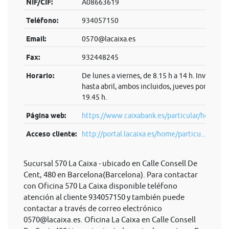
NIF/CIF:
A08663619
Teléfono:
934057150
Email:
0570@lacaixa.es
Fax:
932448245
Horario:
De lunes a viernes, de 8.15 h a 14 h. Invierno:
hasta abril, ambos incluidos, jueves por la tard
19.45 h.
Página web:
https://www.caixabank.es/particular/home/pa
Acceso cliente:
http://portal.lacaixa.es/home/particu...
Sucursal 570 La Caixa - ubicado en Calle Consell De
Cent, 480 en Barcelona(Barcelona). Para contactar
con Oficina 570 La Caixa disponible teléfono
atención al cliente 934057150 y también puede
contactar a través de correo electrónico
0570@lacaixa.es
. Oficina La Caixa en Calle Consell