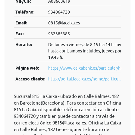
NIF/CIF:
A08663619
Teléfono:
934064720
Email:
0815@lacaixa.es
Fax:
932385385
Horario:
De lunes a viernes, de 8.15 h a 14 h. Invierno:
hasta abril, ambos incluidos, jueves por la tard
19.45 h.
Página web:
https://www.caixabank.es/particular/home/pa
Acceso cliente:
http://portal.lacaixa.es/home/particu...
Sucursal 815 La Caixa - ubicado en Calle Balmes, 182
en Barcelona(Barcelona). Para contactar con Oficina
815 La Caixa disponible teléfono atención al cliente
934064720 y también puede contactar a través de
correo electrónico
0815@lacaixa.es
. Oficina La Caixa
en Calle Balmes, 182 tiene siguiente horario de