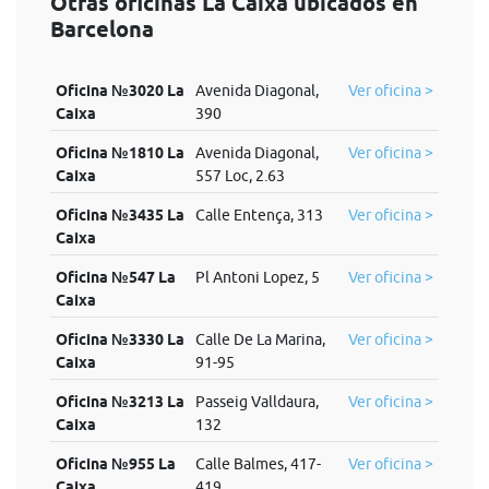
Otras oficinas La Caixa ubicados en
Barcelona
Oficina №3020 La
Avenida Diagonal,
Ver oficina >
Caixa
390
Oficina №1810 La
Avenida Diagonal,
Ver oficina >
Caixa
557 Loc, 2.63
Oficina №3435 La
Calle Entença, 313
Ver oficina >
Caixa
Oficina №547 La
Pl Antoni Lopez, 5
Ver oficina >
Caixa
Oficina №3330 La
Calle De La Marina,
Ver oficina >
Caixa
91-95
Oficina №3213 La
Passeig Valldaura,
Ver oficina >
Caixa
132
Oficina №955 La
Calle Balmes, 417-
Ver oficina >
Caixa
419