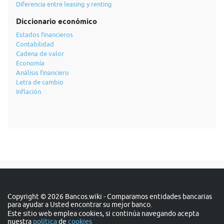
Diferencia entre leasing y renting
Diccionario económico
Estados financieros
Contabilidad
Cadena de valor
Economía
Análisis financiero
Letra de cambio
Inflación
Copyright © 2026 Bancos.wiki - Comparamos entidades bancarias
para ayudar a Usted encontrar su mejor banco.
Este sitio web emplea cookies, si continúa navegando acepta
nuestra
política
de
cookies