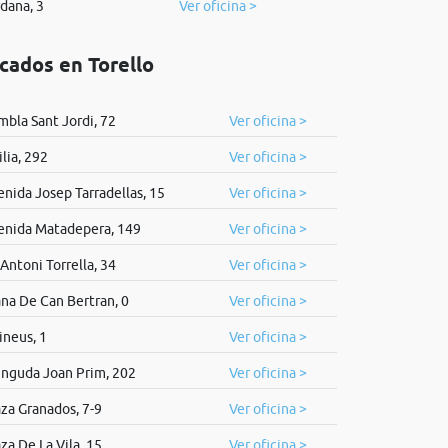
dana, 3
Ver oficina >
cados en Torello
mbla Sant Jordi, 72
Ver oficina >
ilia, 292
Ver oficina >
nida Josep Tarradellas, 15
Ver oficina >
enida Matadepera, 149
Ver oficina >
 Antoni Torrella, 34
Ver oficina >
ana De Can Bertran, 0
Ver oficina >
ineus, 1
Ver oficina >
inguda Joan Prim, 202
Ver oficina >
za Granados, 7-9
Ver oficina >
za De La Vila, 15
Ver oficina >