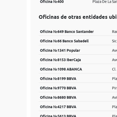
Oficina №400
Plaza De La Sar
Oficinas de otras entidades ubi
Oficina №649 Banco Santander
Ra
Oficina №66 Banco Sabadell
Sic
Oficina №1341 Popular
Ave
Oficina №8153 IberCaja
Av
Oficina №1098 ABANCA
Cl.
Oficina №8199 BBVA
Pl
Oficina №9770 BBVA
Pir
Oficina №8680 BBVA
Av
Oficina №4217 BBVA
Pla
Oficina №5613 BBVA
Pla