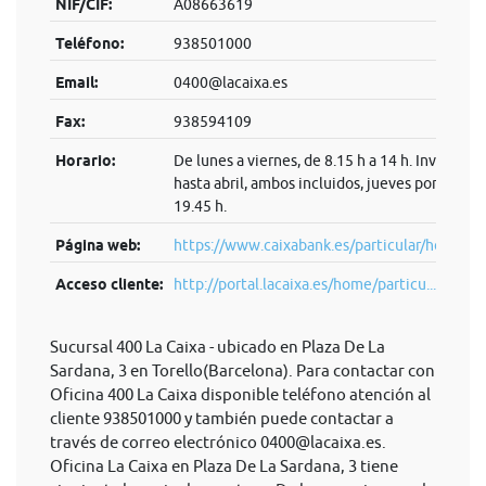
NIF/CIF:
A08663619
Teléfono:
938501000
Email:
0400@lacaixa.es
Fax:
938594109
Horario:
De lunes a viernes, de 8.15 h a 14 h. Invierno:
hasta abril, ambos incluidos, jueves por la tard
19.45 h.
Página web:
https://www.caixabank.es/particular/home/pa
Acceso cliente:
http://portal.lacaixa.es/home/particu...
Sucursal 400 La Caixa - ubicado en Plaza De La
Sardana, 3 en Torello(Barcelona). Para contactar con
Oficina 400 La Caixa disponible teléfono atención al
cliente 938501000 y también puede contactar a
través de correo electrónico
0400@lacaixa.es
.
Oficina La Caixa en Plaza De La Sardana, 3 tiene