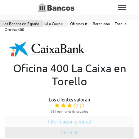
Los Bancos en España
⭐La Caixa⭐
Oficinas ▶️
Barcelona
Torello
Oficina 400
Oficina 400 La Caixa en
Torello
Los clientes valoran
981 opiniones de usuarios
Información general
Oficinas