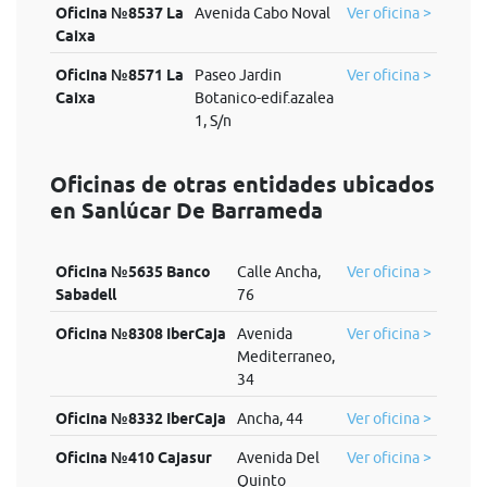
Oficina №8537 La
Avenida Cabo Noval
Ver oficina >
Caixa
Oficina №8571 La
Paseo Jardin
Ver oficina >
Caixa
Botanico-edif.azalea
1, S/n
Oficinas de otras entidades ubicados
en Sanlúcar De Barrameda
Oficina №5635 Banco
Calle Ancha,
Ver oficina >
Sabadell
76
Oficina №8308 IberCaja
Avenida
Ver oficina >
Mediterraneo,
34
Oficina №8332 IberCaja
Ancha, 44
Ver oficina >
Oficina №410 Cajasur
Avenida Del
Ver oficina >
Quinto