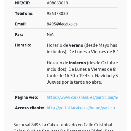
NIF/CIF:
A08663619
Teléfono:
956378030
Email:
8495@lacaixa.es
Fax:
N/A
Horario:
Horario de
verano
(desde Mayo hasta Sep
incluidos): De Lunes a Viernes de 8:15 a 14
Horario de
invierno
(desde Octubre hasta 
incluidos): De Lunes a Viernes de 8:15 a 14 
tarde de 16:30 a 19:45 h. Navidad y Semana
Jueves por la tarde no abre.
Página web:
https://www.caixabank.es/particular/home/pa
Acceso cliente:
http://portal.lacaixa.es/home/particu...
Sucursal 8495 La Caixa - ubicado en Calle Cristobal