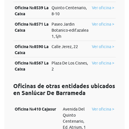
Oficina №8539 La
Quinto Centenario,
Ver oficina >
Caixa
8-10
Oficina №8571 La
Paseo Jardin
Ver oficina >
Caixa
Botanico-edif.azalea
1, S/n
Oficina №8590 La
Calle Jerez, 22
Ver oficina >
Caixa
Oficina №8567 La
Plaza De Los Cisnes,
Ver oficina >
Caixa
2
Oficinas de otras entidades ubicados
en Sanlúcar De Barrameda
Oficina №410 Cajasur
Avenida Del
Ver oficina >
Quinto
Centenario,
Ed. Atrium, 1