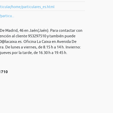
ticular/home/particulares_es.html
particu...
 De Madrid, 46 en Jaén(Jaén). Para contactar con
tención al cliente 953297510 y también puede
0@lacaixa.es
. Oficina La Caixa en Avenida De
a. De lunes a viernes, de 8.15 h a 14 h. Invierno:
ueves por la tarde, de 16.30 h a 19.45 h.
№1710