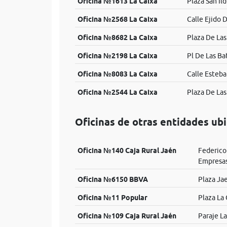
Oficina №1613 La Caixa
Plaza San Il
Oficina №2568 La Caixa
Calle Ejido D
Oficina №8682 La Caixa
Plaza De Las 
Oficina №2198 La Caixa
Pl De Las Ba
Oficina №8083 La Caixa
Calle Esteba
Oficina №2544 La Caixa
Plaza De Las 
Oficinas de otras entidades ub
Oficina №140 Caja Rural Jaén
Federico
Empresa
Oficina №6150 BBVA
Plaza Jae
Oficina №11 Popular
Plaza La 
Oficina №109 Caja Rural Jaén
Paraje La