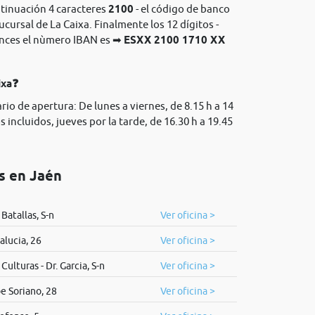
ntinuación 4 caracteres
2100
- el código de banco
sucursal de La Caixa. Finalmente los 12 dígitos -
onces el nùmero IBAN es ➡
ESXX 2100 1710 XX
ixa❓
rio de apertura: De lunes a viernes, de 8.15 h a 14
 incluidos, jueves por la tarde, de 16.30 h a 19.45
os en Jaén
Batallas, S-n
Ver oficina >
lucia, 26
Ver oficina >
Culturas - Dr. Garcia, S-n
Ver oficina >
e Soriano, 28
Ver oficina >