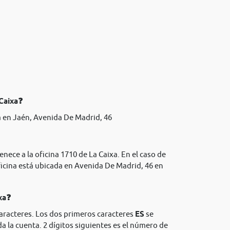
 Caixa❓
 en Jaén, Avenida De Madrid, 46
nece a la oficina 1710 de La Caixa. En el caso de
icina está ubicada en Avenida De Madrid, 46 en
xa❓
caracteres. Los dos primeros caracteres
ES
se
da la cuenta. 2 dígitos siguientes es el número de