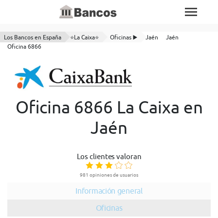
Los Bancos en España
⭐La Caixa⭐
Oficinas ▶️
Jaén
Jaén
Oficina 6866
Oficina 6866 La Caixa en
Jaén
Los clientes valoran
981 opiniones de usuarios
Información general
Oficinas