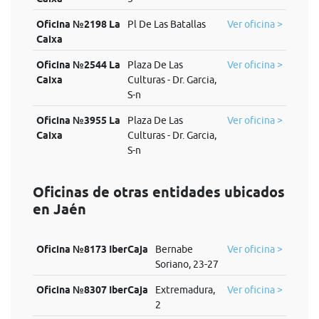
Oficina №2198 La
Pl De Las Batallas
Ver oficina >
Caixa
Oficina №2544 La
Plaza De Las
Ver oficina >
Caixa
Culturas - Dr. Garcia,
S-n
Oficina №3955 La
Plaza De Las
Ver oficina >
Caixa
Culturas - Dr. Garcia,
S-n
Oficinas de otras entidades ubicados
en Jaén
Oficina №8173 IberCaja
Bernabe
Ver oficina >
Soriano, 23-27
Oficina №8307 IberCaja
Extremadura,
Ver oficina >
2