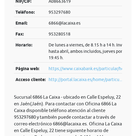
NIF/CIF:
A08663619
Teléfono:
953297680
Email:
6866@lacaixa.es
Fax:
953280518
Horario:
De lunes a viernes, de 8.15 h a 14 h. Invierno:
hasta abril, ambos incluidos, jueves por la tard
19.45 h.
Página web:
https://www.caixabank.es/particular/home/pa
Acceso cliente:
http://portal.lacaixa.es/home/particu...
Sucursal 6866 La Caixa - ubicado en Calle Espeluy, 22
en Jaén(Jaén). Para contactar con Oficina 6866 La
Caixa disponible teléfono atención al cliente
953297680 y también puede contactar a través de
correo electrónico
6866@lacaixa.es
. Oficina La Caixa
en Calle Espeluy, 22 tiene siguiente horario de