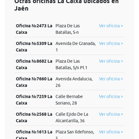
Otras oficinas La Caixa ubicados en
Jaén
Oficina №2473 La
Plaza De Las
Ver oficina >
Caixa
Batallas, S-n
Oficina №5309 La
Avenida De Granada,
Ver oficina >
Caixa
1
Oficina №8682 La
Plaza De Las
Ver oficina >
Caixa
Batallas, S/n Pl.1
Oficina №7660 La
Avenida Andalucia,
Ver oficina >
Caixa
26
Oficina №7259 La
Calle Bernabe
Ver oficina >
Caixa
Soriano, 28
Oficina №2568 La
Calle Ejido De La
Ver oficina >
Caixa
Alcantarilla, 36
Oficina №1613 La
Plaza San Ildefonso,
Ver oficina >
Caixa
5