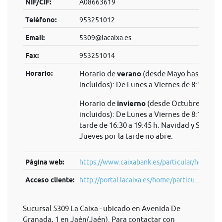
NIF/CIF:
A08663619
Teléfono:
953251012
Email:
5309@lacaixa.es
Fax:
953251014
Horario:
Horario de
verano
(desde Mayo hasta Sep
incluidos): De Lunes a Viernes de 8:15 a 14
Horario de
invierno
(desde Octubre hasta 
incluidos): De Lunes a Viernes de 8:15 a 14 
tarde de 16:30 a 19:45 h. Navidad y Semana
Jueves por la tarde no abre.
Página web:
https://www.caixabank.es/particular/home/pa
Acceso cliente:
http://portal.lacaixa.es/home/particu...
Sucursal 5309 La Caixa - ubicado en Avenida De
Granada, 1 en Jaén(Jaén). Para contactar con