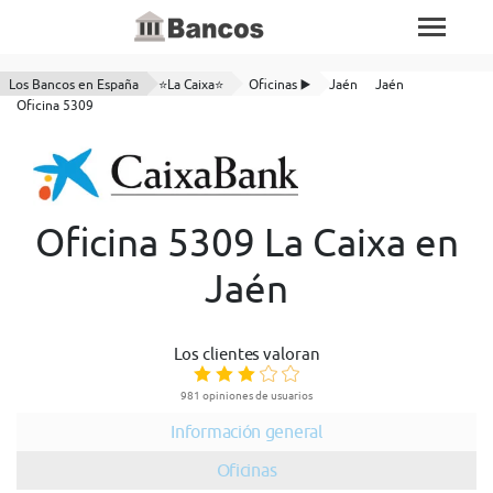
Los Bancos en España
⭐La Caixa⭐
Oficinas ▶️
Jaén
Jaén
Oficina 5309
Oficina 5309 La Caixa en
Jaén
Los clientes valoran
981 opiniones de usuarios
Información general
Oficinas