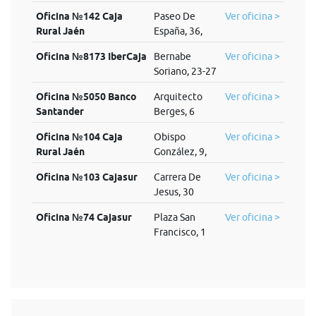
Oficina №142 Caja
Paseo De
Ver oficina >
Rural Jaén
España, 36,
Oficina №8173 IberCaja
Bernabe
Ver oficina >
Soriano, 23-27
Oficina №5050 Banco
Arquitecto
Ver oficina >
Santander
Berges, 6
Oficina №104 Caja
Obispo
Ver oficina >
Rural Jaén
González, 9,
Oficina №103 Cajasur
Carrera De
Ver oficina >
Jesus, 30
Oficina №74 Cajasur
Plaza San
Ver oficina >
Francisco, 1