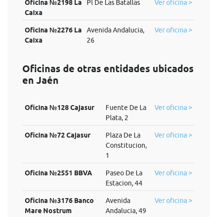
Oficina №2198 La
Pl De Las Batallas
Ver oficina >
Caixa
Oficina №2276 La
Avenida Andalucia,
Ver oficina >
Caixa
26
Oficinas de otras entidades ubicados
en Jaén
Oficina №128 Cajasur
Fuente De La
Ver oficina >
Plata, 2
Oficina №72 Cajasur
Plaza De La
Ver oficina >
Constitucion,
1
Oficina №2551 BBVA
Paseo De La
Ver oficina >
Estacion, 44
Oficina №3176 Banco
Avenida
Ver oficina >
Mare Nostrum
Andalucia, 49