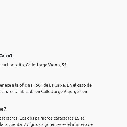
 Caixa❓
 en Logroño, Calle Jorge Vigon, 55
nece a la oficina 1564 de La Caixa. En el caso de
icina está ubicada en Calle Jorge Vigon, 55 en
xa❓
caracteres. Los dos primeros caracteres
ES
se
da la cuenta. 2 dígitos siguientes es el número de