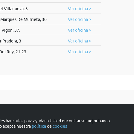
l Villanueva, 3
Ver oficina >
 Marques De Murrieta, 30
Ver oficina >
 Vigon, 37.
Ver oficina >
r Pradera, 3
Ver oficina >
Del Rey, 21-23
Ver oficina >
s bancarias para ayudar a Usted encontrar su mejor banco.
do acepta nuestra
política
de
cookies