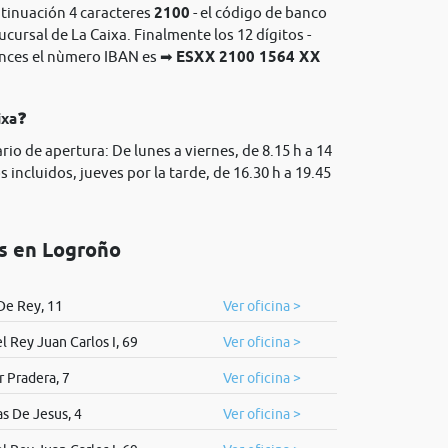
ntinuación 4 caracteres
2100
- el código de banco
sucursal de La Caixa. Finalmente los 12 dígitos -
onces el nùmero IBAN es ➡
ESXX 2100 1564 XX
ixa❓
rio de apertura: De lunes a viernes, de 8.15 h a 14
 incluidos, jueves por la tarde, de 16.30 h a 19.45
os en Logroño
De Rey, 11
Ver oficina >
l Rey Juan Carlos I, 69
Ver oficina >
r Pradera, 7
Ver oficina >
as De Jesus, 4
Ver oficina >