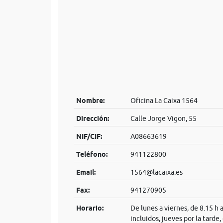
Nombre:
Oficina La Caixa 1564
Dirección:
Calle Jorge Vigon, 55
NIF/CIF:
A08663619
Teléfono:
941122800
Email:
1564@lacaixa.es
Fax:
941270905
Horario:
De lunes a viernes, de 8.15 h 
incluidos, jueves por la tarde,