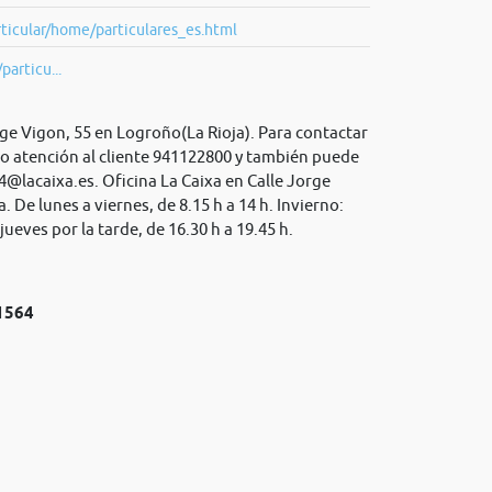
ticular/home/particulares_es.html
particu...
rge Vigon, 55 en Logroño(La Rioja). Para contactar
no atención al cliente 941122800 y también puede
4@lacaixa.es
. Oficina La Caixa en Calle Jorge
 De lunes a viernes, de 8.15 h a 14 h. Invierno:
ueves por la tarde, de 16.30 h a 19.45 h.
№1564