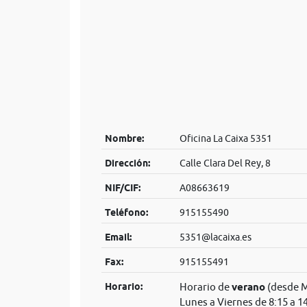
Nombre:
Oficina La Caixa 5351
Dirección:
Calle Clara Del Rey, 8
NIF/CIF:
A08663619
Teléfono:
915155490
Email:
5351@lacaixa.es
Fax:
915155491
Horario:
Horario de
verano
(desde M
Lunes a Viernes de 8:15 a 1