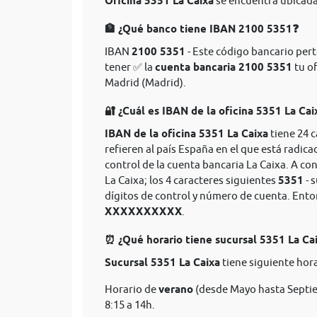
Oficina 5351 La Caixa
se encuentra ubicada 
🏦 ¿Qué banco tiene IBAN 2100 5351❓
IBAN
2100 5351
- Este código bancario perte
tener ✅ la
cuenta bancaria 2100 5351
tu of
Madrid (Madrid).
🔐 ¿Cuál es IBAN de la oficina 5351 La Cai
IBAN de la oficina 5351 La Caixa
tiene 24 
refieren al país España en el que está radica
control de la cuenta bancaria La Caixa. A co
La Caixa; los 4 caracteres siguientes
5351
- 
dígitos de control y número de cuenta. Ent
XXXXXXXXXX
.
⏰ ¿Qué horario tiene sucursal 5351 La Ca
Sucursal 5351 La Caixa
tiene siguiente hora
Horario de
verano
(desde Mayo hasta Septie
8:15 a 14h.