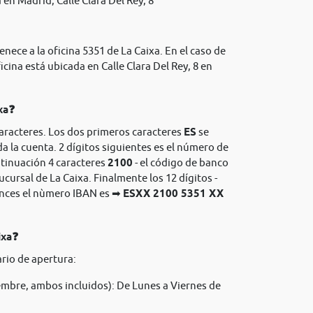
en Madrid, Calle Clara Del Rey, 8
nece a la oficina 5351 de La Caixa. En el caso de
icina está ubicada en Calle Clara Del Rey, 8 en
xa❓
caracteres. Los dos primeros caracteres
ES
se
da la cuenta. 2 dígitos siguientes es el número de
ntinuación 4 caracteres
2100
- el código de banco
sucursal de La Caixa. Finalmente los 12 dígitos -
onces el nùmero IBAN es ➡
ESXX 2100 5351 XX
ixa❓
rio de apertura:
mbre, ambos incluidos): De Lunes a Viernes de