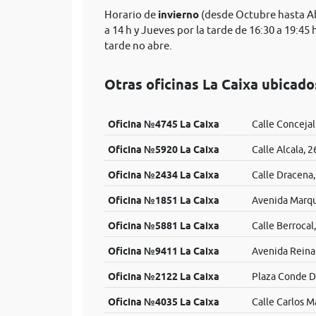
Horario de
invierno
(desde Octubre hasta Abr
a 14 h y Jueves por la tarde de 16:30 a 19:45
tarde no abre.
Otras oficinas La Caixa ubicad
Oficina №4745 La Caixa
Calle Concejal
Oficina №5920 La Caixa
Calle Alcala, 2
Oficina №2434 La Caixa
Calle Dracena,
Oficina №1851 La Caixa
Avenida Marqu
Oficina №5881 La Caixa
Calle Berrocal,
Oficina №9411 La Caixa
Avenida Reina 
Oficina №2122 La Caixa
Plaza Conde De
Oficina №4035 La Caixa
Calle Carlos M