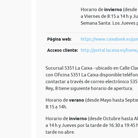
Horario de
invierno
(desde 
a Viernes de 8:15 a 14 h y J
Semana Santa: Los Jueves p
Página web:
https://www.caixabank.es/par
Acceso cliente:
http://portal.lacaixa.es/home/
Sucursal 5351 La Caixa - ubicado en Calle Cl
con Oficina 5351 La Caixa disponible teléfo
contactar a través de correo electrónico
535
Rey, 8 tiene siguiente horario de apertura.
Horario de
verano
(desde Mayo hasta Septie
8:15 a 14h.
Horario de
invierno
(desde Octubre hasta Abr
a 14 h y Jueves por la tarde de 16:30 a 19:45
tarde no abre.