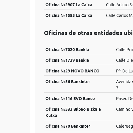
Oficina №2907 La Caixa
Calle Arturo S
Oficina №1585 La Caixa
Calle Carlos M
Oficinas de otras entidades ub
Oficina №7020 Bankia
Calle Prí
Oficina №1739 Bankia
Calle Di
Oficina №29 NOVO BANCO
Pº. De La
Oficina №56 Bankinter
Avenida 
3
Oficina №116 EVO Banco
Paseo De
Oficina №533 Bilbao Bizkaia
Camino V
Kutxa
Oficina №70 Bankinter
Calerueg