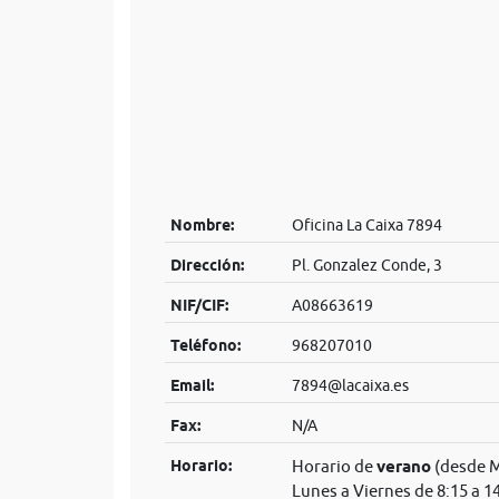
Nombre:
Oficina La Caixa 7894
Dirección:
Pl. Gonzalez Conde, 3
NIF/CIF:
A08663619
Teléfono:
968207010
Email:
7894@lacaixa.es
Fax:
N/A
Horario:
Horario de
verano
(desde M
Lunes a Viernes de 8:15 a 1