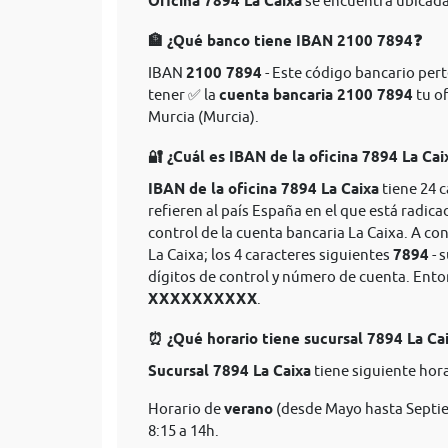
Oficina 7894 La Caixa
se encuentra ubicada
🏦 ¿Qué banco tiene IBAN 2100 7894❓
IBAN
2100 7894
- Este código bancario perte
tener ✅ la
cuenta bancaria 2100 7894
tu of
Murcia (Murcia).
🔐 ¿Cuál es IBAN de la oficina 7894 La Cai
IBAN de la oficina 7894 La Caixa
tiene 24 
refieren al país España en el que está radica
control de la cuenta bancaria La Caixa. A co
La Caixa; los 4 caracteres siguientes
7894
- 
dígitos de control y número de cuenta. Ent
XXXXXXXXXX
.
⏰ ¿Qué horario tiene sucursal 7894 La Ca
Sucursal 7894 La Caixa
tiene siguiente hora
Horario de
verano
(desde Mayo hasta Septie
8:15 a 14h.