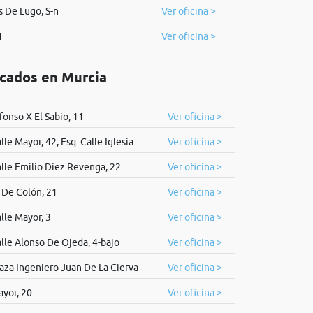
 De Lugo, S-n
Ver oficina >
1
Ver oficina >
icados en Murcia
fonso X El Sabio, 11
Ver oficina >
lle Mayor, 42, Esq. Calle Iglesia
Ver oficina >
lle Emilio Díez Revenga, 22
Ver oficina >
 De Colón, 21
Ver oficina >
lle Mayor, 3
Ver oficina >
lle Alonso De Ojeda, 4-bajo
Ver oficina >
aza Ingeniero Juan De La Cierva
Ver oficina >
yor, 20
Ver oficina >