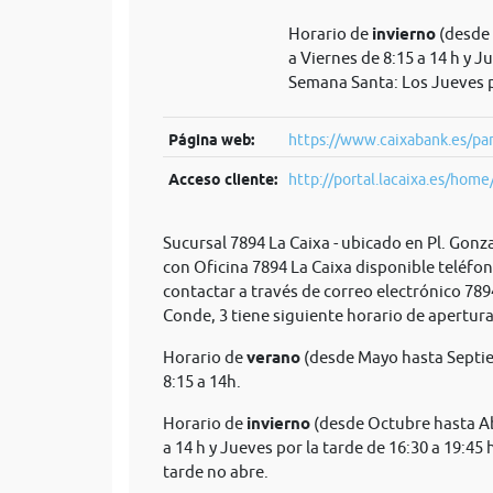
Horario de
invierno
(desde 
a Viernes de 8:15 a 14 h y J
Semana Santa: Los Jueves p
Página web:
https://www.caixabank.es/par
Acceso cliente:
http://portal.lacaixa.es/home/
Sucursal 7894 La Caixa - ubicado en Pl. Gonz
con Oficina 7894 La Caixa disponible teléfo
contactar a través de correo electrónico
789
Conde, 3 tiene siguiente horario de apertura
Horario de
verano
(desde Mayo hasta Septie
8:15 a 14h.
Horario de
invierno
(desde Octubre hasta Abr
a 14 h y Jueves por la tarde de 16:30 a 19:45
tarde no abre.