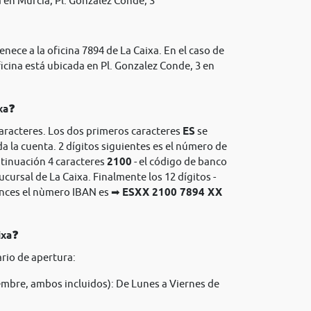
 en Murcia, Pl. Gonzalez Conde, 3
nece a la oficina 7894 de La Caixa. En el caso de
icina está ubicada en Pl. Gonzalez Conde, 3 en
xa❓
caracteres. Los dos primeros caracteres
ES
se
da la cuenta. 2 dígitos siguientes es el número de
ntinuación 4 caracteres
2100
- el código de banco
sucursal de La Caixa. Finalmente los 12 dígitos -
onces el nùmero IBAN es ➡
ESXX 2100 7894 XX
ixa❓
rio de apertura:
mbre, ambos incluidos): De Lunes a Viernes de