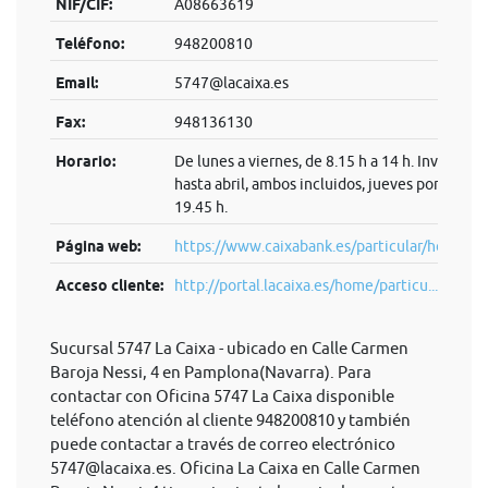
NIF/CIF:
A08663619
Teléfono:
948200810
Email:
5747@lacaixa.es
Fax:
948136130
Horario:
De lunes a viernes, de 8.15 h a 14 h. Invierno:
hasta abril, ambos incluidos, jueves por la tard
19.45 h.
Página web:
https://www.caixabank.es/particular/home/pa
Acceso cliente:
http://portal.lacaixa.es/home/particu...
Sucursal 5747 La Caixa - ubicado en Calle Carmen
Baroja Nessi, 4 en Pamplona(Navarra). Para
contactar con Oficina 5747 La Caixa disponible
teléfono atención al cliente 948200810 y también
puede contactar a través de correo electrónico
5747@lacaixa.es
. Oficina La Caixa en Calle Carmen