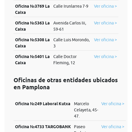
Oficina №3769 La
Calle Irunlarrea 7-9
Ver oficina >
Caixa
Oficina №5363 La
Avenida Carlos Iii,
Ver oficina >
Caixa
59-61
Oficina №5308 La
Calle Luis Morondo,
Ver oficina >
Caixa
3
Oficina №5401 La
Calle Doctor
Ver oficina >
Caixa
Fleming, 12
Oficinas de otras entidades ubicados
en Pamplona
Oficina №249 Laboral Kutxa
Marcelo
Ver oficina >
Celayeta, 45-
47.
Oficina №4733 TARGOBANK
Paseo
Ver oficina >