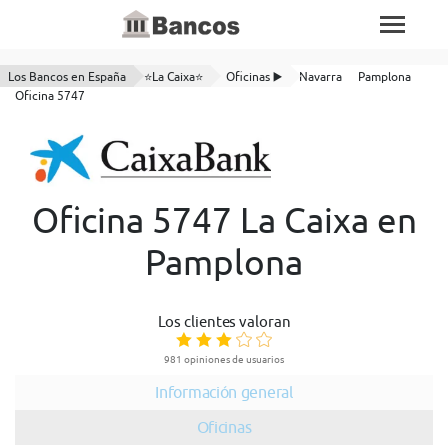
Los Bancos en España
⭐La Caixa⭐
Oficinas ▶️
Navarra
Pamplona
Oficina 5747
Oficina 5747 La Caixa en
Pamplona
Los clientes valoran
981 opiniones de usuarios
Información general
Oficinas