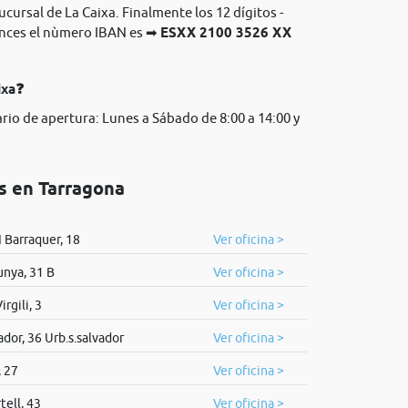
sucursal de La Caixa. Finalmente los 12 dígitos -
onces el nùmero IBAN es ➡
ESXX 2100 3526 XX
ixa❓
rio de apertura: Lunes a Sábado de 8:00 a 14:00 y
os en Tarragona
I Barraquer, 18
Ver oficina >
unya, 31 B
Ver oficina >
irgili, 3
Ver oficina >
ador, 36 Urb.s.salvador
Ver oficina >
, 27
Ver oficina >
tell, 43
Ver oficina >