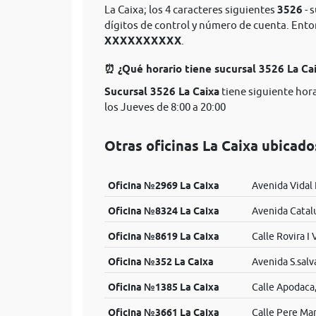
La Caixa; los 4 caracteres siguientes
3526
- 
dígitos de control y número de cuenta. Ent
XXXXXXXXXX
.
⏰ ¿Qué horario tiene sucursal 3526 La Ca
Sucursal 3526 La Caixa
tiene siguiente hora
los Jueves de 8:00 a 20:00
Otras oficinas La Caixa ubicad
Oficina №2969 La Caixa
Avenida Vidal 
Oficina №8324 La Caixa
Avenida Catal
Oficina №8619 La Caixa
Calle Rovira I V
Oficina №352 La Caixa
Avenida S.salv
Oficina №1385 La Caixa
Calle Apodaca
Oficina №3661 La Caixa
Calle Pere Mar