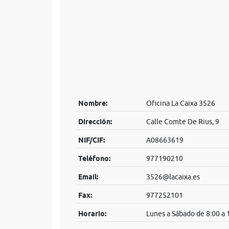
Nombre:
Oficina La Caixa 3526
Dirección:
Calle Comte De Rius, 9
NIF/CIF:
A08663619
Teléfono:
977190210
Email:
3526@lacaixa.es
Fax:
977252101
Horario:
Lunes a Sábado de 8:00 a 1