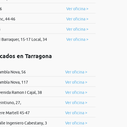
 6
Ver oficina >
nc, 44-46
Ver oficina >
3
Ver oficina >
I Barraquer, 15-17 Local, 34
Ver oficina >
icados en Tarragona
ambla Nova, 56
Ver oficina >
ambla Nova, 117
Ver oficina >
enida Ramon I Cajal, 38
Ver oficina >
intiuno, 27,
Ver oficina >
re Martell 45-47
Ver oficina >
lle Ingeniero Cabestany, 3
Ver oficina >