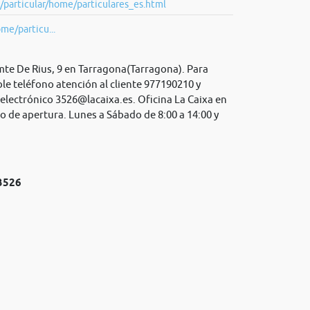
/particular/home/particulares_es.html
ome/particu...
omte De Rius, 9 en Tarragona(Tarragona). Para
le teléfono atención al cliente 977190210 y
 electrónico
3526@lacaixa.es
. Oficina La Caixa en
io de apertura. Lunes a Sábado de 8:00 a 14:00 y
№3526