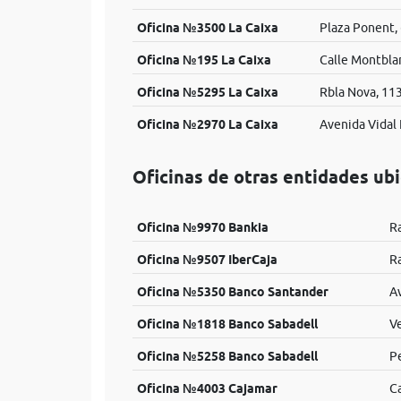
Oficina №3500 La Caixa
Plaza Ponent,
Oficina №195 La Caixa
Calle Montbla
Oficina №5295 La Caixa
Rbla Nova, 11
Oficina №2970 La Caixa
Avenida Vidal 
Oficinas de otras entidades ub
Oficina №9970 Bankia
R
Oficina №9507 IberCaja
R
Oficina №5350 Banco Santander
Av
Oficina №1818 Banco Sabadell
Ve
Oficina №5258 Banco Sabadell
Pe
Oficina №4003 Cajamar
Ca