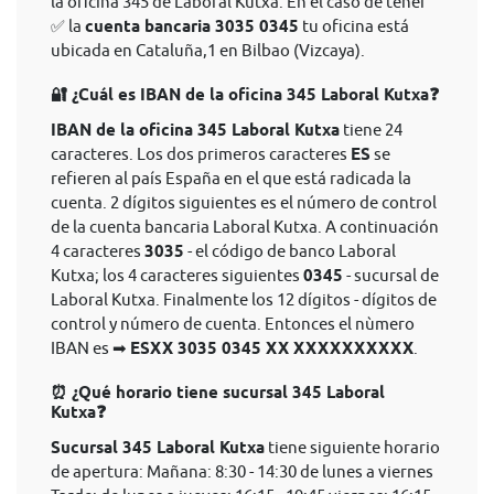
la oficina 345 de Laboral Kutxa. En el caso de tener
✅ la
cuenta bancaria 3035 0345
tu oficina está
ubicada en Cataluña,1 en Bilbao (Vizcaya).
🔐 ¿Cuál es IBAN de la oficina 345 Laboral Kutxa❓
IBAN de la oficina 345 Laboral Kutxa
tiene 24
caracteres. Los dos primeros caracteres
ES
se
refieren al país España en el que está radicada la
cuenta. 2 dígitos siguientes es el número de control
de la cuenta bancaria Laboral Kutxa. A continuación
4 caracteres
3035
- el código de banco Laboral
Kutxa; los 4 caracteres siguientes
0345
- sucursal de
Laboral Kutxa. Finalmente los 12 dígitos - dígitos de
control y número de cuenta. Entonces el nùmero
IBAN es ➡
ESXX 3035 0345 XX XXXXXXXXXX
.
⏰ ¿Qué horario tiene sucursal 345 Laboral
Kutxa❓
Sucursal 345 Laboral Kutxa
tiene siguiente horario
de apertura: Mañana: 8:30 - 14:30 de lunes a viernes