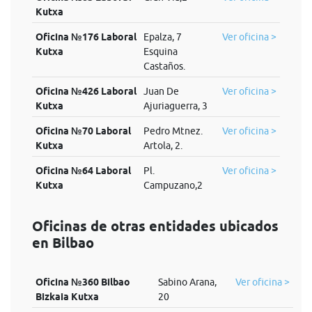
Kutxa
Oficina №176 Laboral
Epalza, 7
Ver oficina >
Kutxa
Esquina
Castaños.
Oficina №426 Laboral
Juan De
Ver oficina >
Kutxa
Ajuriaguerra, 3
Oficina №70 Laboral
Pedro Mtnez.
Ver oficina >
Kutxa
Artola, 2.
Oficina №64 Laboral
Pl.
Ver oficina >
Kutxa
Campuzano,2
Oficinas de otras entidades ubicados
en Bilbao
Oficina №360 Bilbao
Sabino Arana,
Ver oficina >
Bizkaia Kutxa
20