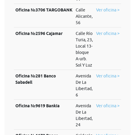
Oficina №3706 TARGOBANK
Calle
Ver oficina >
Alicante,
56
Oficina №2596 Cajamar
Calle Río
Ver oficina >
Turia, 23,
Local 13-
bloque
A-urb.
Sol Y Luz
Oficina №281 Banco
Avenida
Ver oficina >
Sabadell
De La
Libertad,
6
Oficina №9619 Bankia
Avenida
Ver oficina >
De La
Libertad,
24