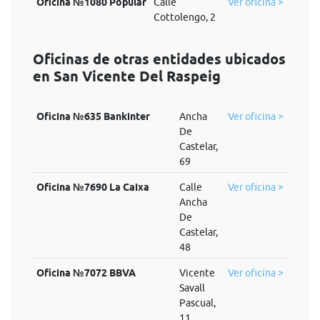
Oficina №1080 Popular
Calle
Ver oficina >
Cottolengo, 2
Oficinas de otras entidades ubicados
en San Vicente Del Raspeig
Oficina №635 Bankinter
Ancha
Ver oficina >
De
Castelar,
69
Oficina №7690 La Caixa
Calle
Ver oficina >
Ancha
De
Castelar,
48
Oficina №7072 BBVA
Vicente
Ver oficina >
Savall
Pascual,
11