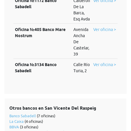
Oficina №1172 Banco
Calderón
Ver oficina >
Sabadell
De La
Barca,
Esq Avda
Oficina №405 Banco Mare
Avenida
Ver oficina >
Nostrum
Ancha
De
Castelar,
39
Oficina №3134 Banco
Calle Río
Ver oficina >
Sabadell
Turia, 2
Otros bancos en San Vicente Del Raspeig
Banco Sabadell
(7 oficinas)
La Caixa
(4 oficinas)
BBVA
(3 oficinas)