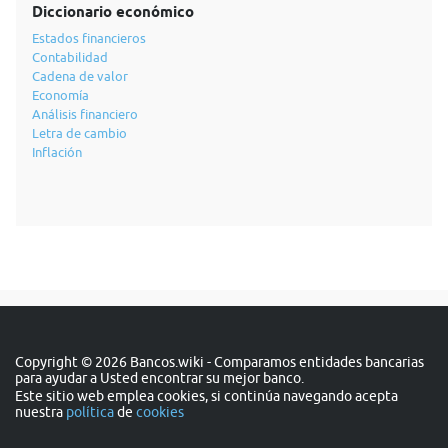
Diccionario económico
Estados financieros
Contabilidad
Cadena de valor
Economía
Análisis financiero
Letra de cambio
Inflación
Copyright © 2026 Bancos.wiki - Comparamos entidades bancarias
para ayudar a Usted encontrar su mejor banco.
Este sitio web emplea cookies, si continúa navegando acepta
nuestra
política
de
cookies