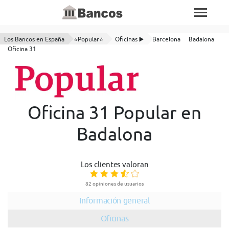
Los Bancos en España
⭐Popular⭐
Oficinas ▶️
Barcelona
Badalona
Oficina 31
Oficina 31 Popular en
Badalona
Los clientes valoran
82 opiniones de usuarios
Información general
Oficinas