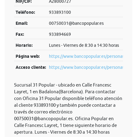
NIF/CIF:
A28000727
Teléfono:
933893100
Email:
00750031@bancopopular.es
Fax:
933894669
Horario:
Lunes - Viernes de 8:30 a 14:30 horas
Página web:
https://www.bancopopular.es/personas
Acceso cliente:
https://www.bancopopular.es/personas
Sucursal 31 Popular - ubicado en Calle Francesc
Layret, 1 en Badalona(Barcelona). Para contactar
con Oficina 31 Popular disponible teléfono atención
al cliente 933893100 y también puede contactar a
través de correo electrónico
00750031@bancopopular.es
. Oficina Popular en
Calle Francesc Layret, 1 tiene siguiente horario de
apertura. Lunes - Viernes de 8:30 a 14:30 horas