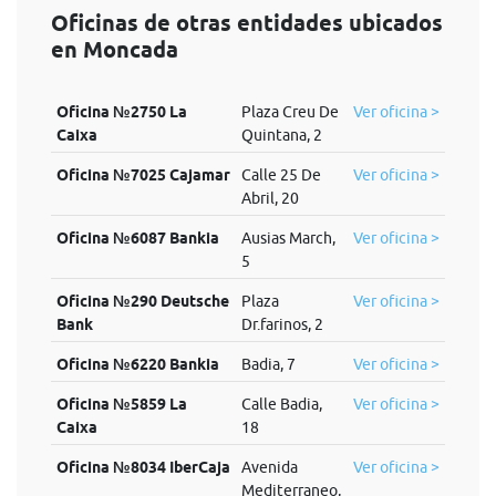
Oficinas de otras entidades ubicados
en Moncada
Oficina №2750 La
Plaza Creu De
Ver oficina >
Caixa
Quintana, 2
Oficina №7025 Cajamar
Calle 25 De
Ver oficina >
Abril, 20
Oficina №6087 Bankia
Ausias March,
Ver oficina >
5
Oficina №290 Deutsche
Plaza
Ver oficina >
Bank
Dr.farinos, 2
Oficina №6220 Bankia
Badia, 7
Ver oficina >
Oficina №5859 La
Calle Badia,
Ver oficina >
Caixa
18
Oficina №8034 IberCaja
Avenida
Ver oficina >
Mediterraneo,