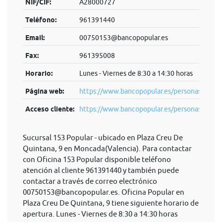
NIF/CIF:
A28000727
Teléfono:
961391440
Email:
00750153@bancopopular.es
Fax:
961395008
Horario:
Lunes - Viernes de 8:30 a 14:30 horas
Página web:
https://www.bancopopular.es/personas
Acceso cliente:
https://www.bancopopular.es/personas
Sucursal 153 Popular - ubicado en Plaza Creu De
Quintana, 9 en Moncada(Valencia). Para contactar
con Oficina 153 Popular disponible teléfono
atención al cliente 961391440 y también puede
contactar a través de correo electrónico
00750153@bancopopular.es
. Oficina Popular en
Plaza Creu De Quintana, 9 tiene siguiente horario de
apertura. Lunes - Viernes de 8:30 a 14:30 horas