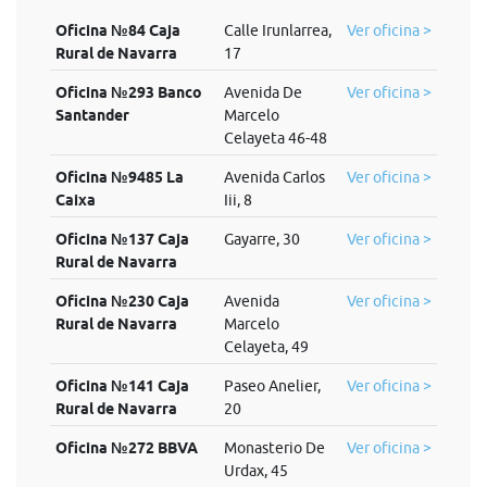
Oficina №84 Caja
Calle Irunlarrea,
Ver oficina >
Rural de Navarra
17
Oficina №293 Banco
Avenida De
Ver oficina >
Santander
Marcelo
Celayeta 46-48
Oficina №9485 La
Avenida Carlos
Ver oficina >
Caixa
Iii, 8
Oficina №137 Caja
Gayarre, 30
Ver oficina >
Rural de Navarra
Oficina №230 Caja
Avenida
Ver oficina >
Rural de Navarra
Marcelo
Celayeta, 49
Oficina №141 Caja
Paseo Anelier,
Ver oficina >
Rural de Navarra
20
Oficina №272 BBVA
Monasterio De
Ver oficina >
Urdax, 45