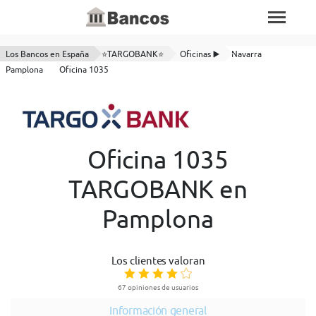
Los Bancos en España
⭐TARGOBANK⭐
Oficinas ▶️
Navarra
Pamplona
Oficina 1035
Oficina 1035
TARGOBANK en
Pamplona
Los clientes valoran
67 opiniones de usuarios
Información general