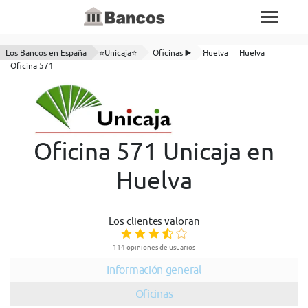
Los Bancos en España
⭐Unicaja⭐
Oficinas ▶️
Huelva
Huelva
Oficina 571
Oficina 571 Unicaja en
Huelva
Los clientes valoran
114 opiniones de usuarios
Información general
Oficinas