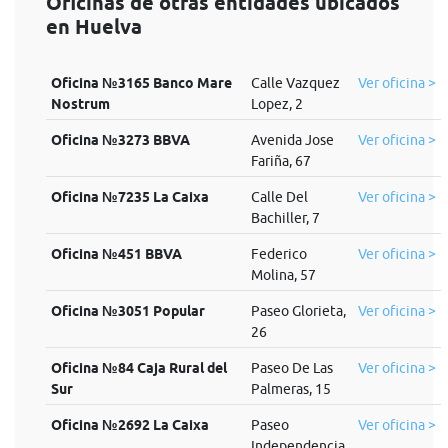
Oficinas de otras entidades ubicados
en Huelva
Oficina №3165 Banco Mare
Calle Vazquez
Ver oficina >
Nostrum
Lopez, 2
Oficina №3273 BBVA
Avenida Jose
Ver oficina >
Fariña, 67
Oficina №7235 La Caixa
Calle Del
Ver oficina >
Bachiller, 7
Oficina №451 BBVA
Federico
Ver oficina >
Molina, 57
Oficina №3051 Popular
Paseo Glorieta,
Ver oficina >
26
Oficina №84 Caja Rural del
Paseo De Las
Ver oficina >
Sur
Palmeras, 15
Oficina №2692 La Caixa
Paseo
Ver oficina >
Independencia,