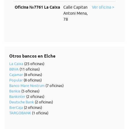
Oficina №7761 La Caixa
Calle Capitan
Ver oficina >
Antoni Mena,
78
Otros bancos en Elche
La Caixa
(25 oficinas)
BBVA
(11 oficinas)
Cajamar
(8 oficinas)
Popular
(8 oficinas)
Banco Mare Nostrum
(7 oficinas)
Bankia
(5 oficinas)
Bankinter
(2 oficinas)
Deutsche Bank
(2 oficinas)
IberCaja
(2 oficinas)
TARGOBANK
(1 oficina)