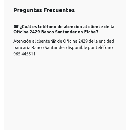
Preguntas Frecuentes
☎ ¿Cuál es teléfono de atención al cliente de la
Oficina 2429 Banco Santander en Elche❓
Atención al cliente ☎ de Oficina 2429 de la entidad
bancaria Banco Santander disponible por teléfono
965-445511.