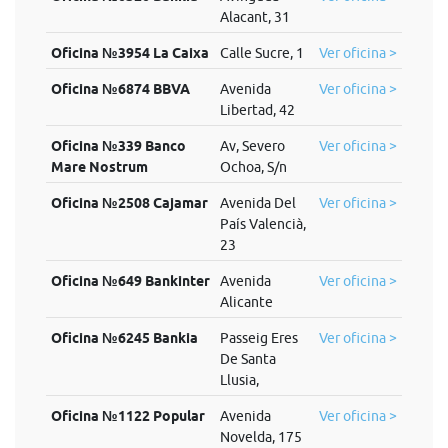
Alacant, 31
Oficina №3954 La Caixa
Calle Sucre, 1
Ver oficina >
Oficina №6874 BBVA
Avenida
Ver oficina >
Libertad, 42
Oficina №339 Banco
Av, Severo
Ver oficina >
Mare Nostrum
Ochoa, S/n
Oficina №2508 Cajamar
Avenida Del
Ver oficina >
País Valencià,
23
Oficina №649 Bankinter
Avenida
Ver oficina >
Alicante
Oficina №6245 Bankia
Passeig Eres
Ver oficina >
De Santa
Llusia,
Oficina №1122 Popular
Avenida
Ver oficina >
Novelda, 175