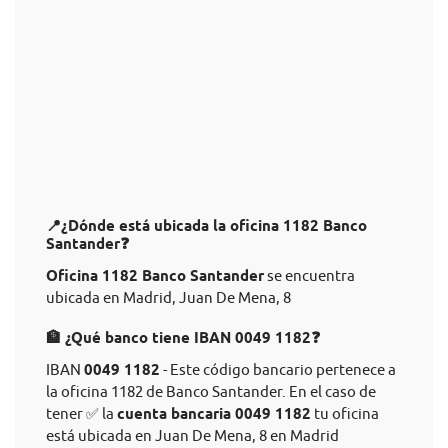
📍¿Dónde está ubicada la oficina 1182 Banco
Santander❓
Oficina 1182 Banco Santander
se encuentra
ubicada en Madrid, Juan De Mena, 8
🏦 ¿Qué banco tiene IBAN 0049 1182❓
IBAN
0049 1182
- Este código bancario pertenece a
la oficina 1182 de Banco Santander. En el caso de
tener ✅ la
cuenta bancaria 0049 1182
tu oficina
está ubicada en Juan De Mena, 8 en Madrid