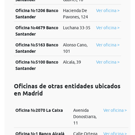
Oficina №1206 Banco
Hacienda De
Ver oficina >
Santander
Pavones, 124
Oficina №4679 Banco
Luchana 33-35
Ver oficina >
Santander
Oficina №5163 Banco
Alonso Cano,
Ver oficina >
Santander
101
Oficina №5100 Banco
Alcala, 39
Ver oficina >
Santander
Oficinas de otras entidades ubicados
en Madrid
Oficina №2070 La Caixa
Avenida
Ver oficina >
Donostiarra,
11
Oficina №1 Banco Alcalá
Calle Ortega
Ver oficina >