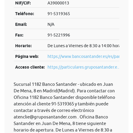
NIF/CIF:
A39000013
Teléfono:
91-5319365
Email:
N/A
Fax:
91-5221996
Horario:
De Lunes a Viernes de 8:30 a 14:00 horas.
Página web:
https://www.bancosantander.es/es/particular
Acceso cliente:
https://particulares.gruposantander.e...
Sucursal 1182 Banco Santander - ubicado en Juan
De Mena, 8 en Madrid(Madrid). Para contactar con
Oficina 1182 Banco Santander disponible teléfono
atención al cliente 91-5319365 y también puede
contactar a través de correo electrónico
atenclie@gruposantander.com
. Oficina Banco
Santander en Juan De Mena, 8 tiene siguiente
horario de apertura. De Lunes a Viernes de 8:30 a