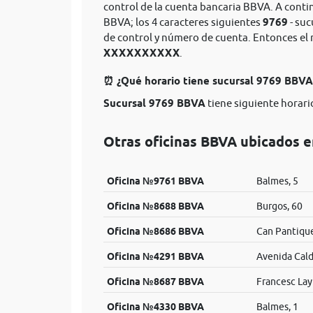
control de la cuenta bancaria BBVA. A conti
BBVA; los 4 caracteres siguientes
9769
- suc
de control y número de cuenta. Entonces e
XXXXXXXXXX
.
⏰ ¿Qué horario tiene sucursal 9769 BBV
Sucursal 9769 BBVA
tiene siguiente horario
Otras oficinas BBVA ubicados e
Oficina №9761 BBVA
Balmes, 5
Oficina №8688 BBVA
Burgos, 60
Oficina №8686 BBVA
Can Pantique
Oficina №4291 BBVA
Avenida Cald
Oficina №8687 BBVA
Francesc Lay
Oficina №4330 BBVA
Balmes, 1