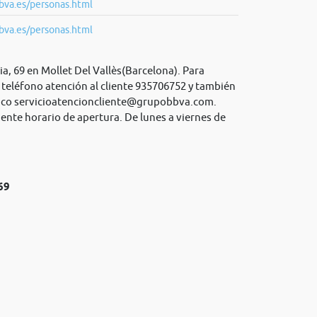
bva.es/personas.html
bva.es/personas.html
a, 69 en Mollet Del Vallès(Barcelona). Para
teléfono atención al cliente 935706752 y también
ico
servicioatencioncliente@grupobbva.com
.
iente horario de apertura. De lunes a viernes de
69