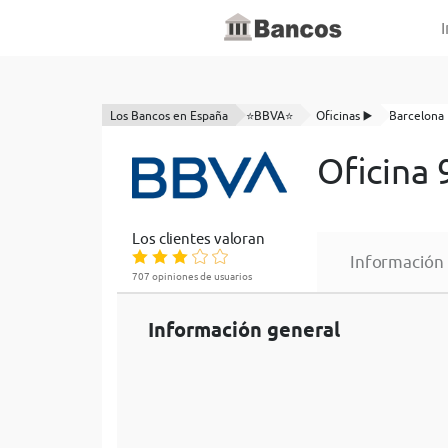
I
Los Bancos en España
⭐BBVA⭐
Oficinas ▶️
Barcelona
Oficina
Los clientes valoran
Información
707 opiniones de usuarios
Información general