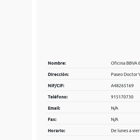
Nombre:
Oficina BBVA 
Dirección:
Paseo Doctor V
NIF/CIF:
A48265169
Teléfono:
915170730
Email:
N/A
Fax:
N/A
Horario:
De lunes a vier