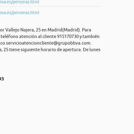
bva.es/personas.html
bva.es/personas.html
r Vallejo Najera, 25 en Madrid(Madrid). Para
teléfono atención al cliente 915170730 y también
ico
servicioatencioncliente@grupobbva.com
.
, 25 tiene siguiente horario de apertura. De lunes
93