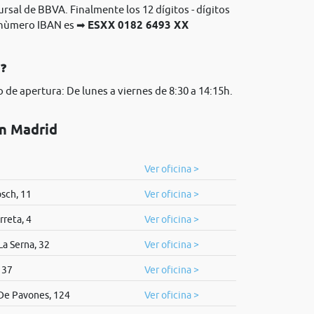
ursal de BBVA. Finalmente los 12 dígitos - dígitos
l nùmero IBAN es ➡
ESXX 0182 6493 XX
A❓
 de apertura: De lunes a viernes de 8:30 a 14:15h.
en Madrid
Ver oficina >
sch, 11
Ver oficina >
rreta, 4
Ver oficina >
La Serna, 32
Ver oficina >
 37
Ver oficina >
De Pavones, 124
Ver oficina >