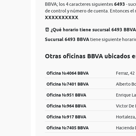
BBVA; los 4 caracteres siguientes
6493
- suc
de control y número de cuenta. Entonces e
XXXXXXXXXX
.
⏰ ¿Qué horario tiene sucursal 6493 BBV
Sucursal 6493 BBVA
tiene siguiente horario
Otras oficinas BBVA ubicados 
Oficina №4064 BBVA
Ferraz, 42
Oficina №7401 BBVA
Alberto Bo
Oficina №951 BBVA
Enrique La
Oficina №964 BBVA
Victor De 
Oficina №917 BBVA
Hortaleza,
Oficina №7405 BBVA
Hacienda 