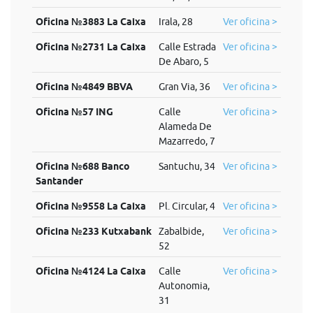
Oficina №3883 La Caixa
Irala, 28
Ver oficina >
Oficina №2731 La Caixa
Calle Estrada
Ver oficina >
De Abaro, 5
Oficina №4849 BBVA
Gran Via, 36
Ver oficina >
Oficina №57 ING
Calle
Ver oficina >
Alameda De
Mazarredo, 7
Oficina №688 Banco
Santuchu, 34
Ver oficina >
Santander
Oficina №9558 La Caixa
Pl. Circular, 4
Ver oficina >
Oficina №233 Kutxabank
Zabalbide,
Ver oficina >
52
Oficina №4124 La Caixa
Calle
Ver oficina >
Autonomia,
31