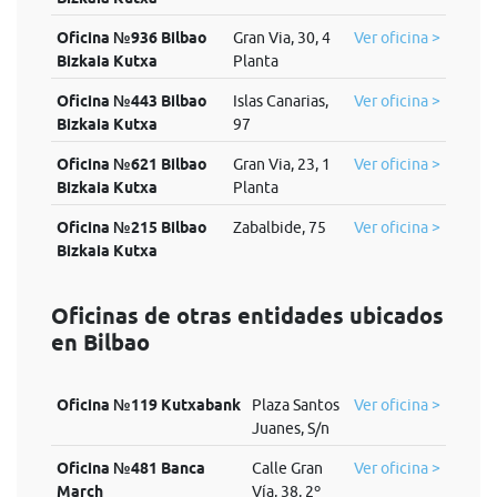
Oficina №936 Bilbao
Gran Via, 30, 4
Ver oficina >
Bizkaia Kutxa
Planta
Oficina №443 Bilbao
Islas Canarias,
Ver oficina >
Bizkaia Kutxa
97
Oficina №621 Bilbao
Gran Via, 23, 1
Ver oficina >
Bizkaia Kutxa
Planta
Oficina №215 Bilbao
Zabalbide, 75
Ver oficina >
Bizkaia Kutxa
Oficinas de otras entidades ubicados
en Bilbao
Oficina №119 Kutxabank
Plaza Santos
Ver oficina >
Juanes, S/n
Oficina №481 Banca
Calle Gran
Ver oficina >
March
Vía, 38, 2º