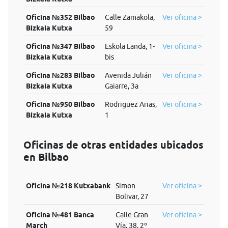
Oficina №352 Bilbao
Calle Zamakola,
Ver oficina >
Bizkaia Kutxa
59
Oficina №347 Bilbao
Eskola Landa, 1-
Ver oficina >
Bizkaia Kutxa
bis
Oficina №283 Bilbao
Avenida Julián
Ver oficina >
Bizkaia Kutxa
Gaiarre, 3a
Oficina №950 Bilbao
Rodriguez Arias,
Ver oficina >
Bizkaia Kutxa
1
Oficinas de otras entidades ubicados
en Bilbao
Oficina №218 Kutxabank
Simon
Ver oficina >
Bolivar, 27
Oficina №481 Banca
Calle Gran
Ver oficina >
March
Vía, 38, 2º