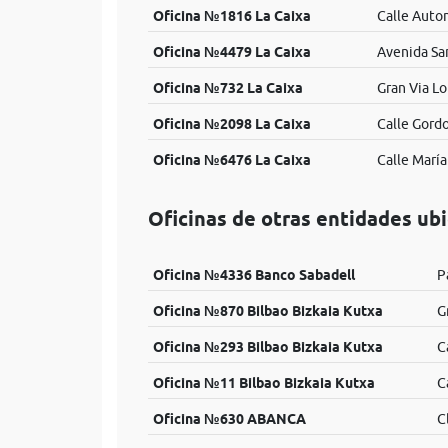
Oficina №1816 La Caixa
Calle Auto
Oficina №4479 La Caixa
Avenida San
Oficina №732 La Caixa
Gran Via L
Oficina №2098 La Caixa
Calle Gordo
Oficina №6476 La Caixa
Calle María
Oficinas de otras entidades ub
Oficina №4336 Banco Sabadell
P
Oficina №870 Bilbao Bizkaia Kutxa
G
Oficina №293 Bilbao Bizkaia Kutxa
C
Oficina №11 Bilbao Bizkaia Kutxa
C
Oficina №630 ABANCA
C