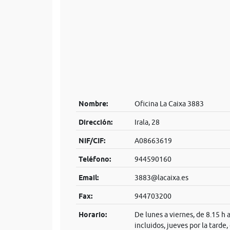
Nombre:
Oficina La Caixa 3883
Dirección:
Irala, 28
NIF/CIF:
A08663619
Teléfono:
944590160
Email:
3883@lacaixa.es
Fax:
944703200
Horario:
De lunes a viernes, de 8.15 h 
incluidos, jueves por la tarde,