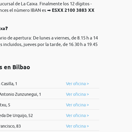
sucursal de La Caixa. Finalmente los 12 dígitos -
onces el nùmero IBAN es ➡
ESXX 2100 3883 XX
ixa❓
rio de apertura: De lunes a viernes, de 8.15 h a 14
 incluidos, jueves por la tarde, de 16.30 h a 19.45
s en Bilbao
Casilla, 1
Ver oficina >
 Antonio Zunzunegui, 1
Ver oficina >
txu, 5
Ver oficina >
eda De Urquijo, 52
Ver oficina >
rancisco, 83
Ver oficina >