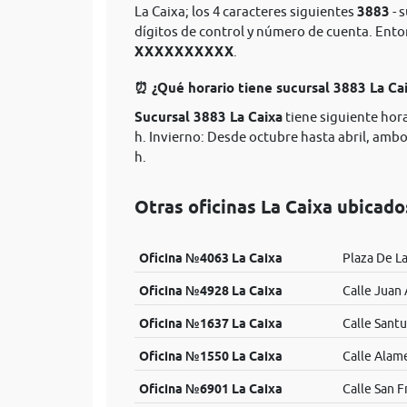
La Caixa; los 4 caracteres siguientes
3883
- 
dígitos de control y número de cuenta. Ent
XXXXXXXXXX
.
⏰ ¿Qué horario tiene sucursal 3883 La Ca
Sucursal 3883 La Caixa
tiene siguiente hora
h. Invierno: Desde octubre hasta abril, ambos
h.
Otras oficinas La Caixa ubicado
Oficina №4063 La Caixa
Plaza De La 
Oficina №4928 La Caixa
Calle Juan
Oficina №1637 La Caixa
Calle Santu
Oficina №1550 La Caixa
Calle Alam
Oficina №6901 La Caixa
Calle San F