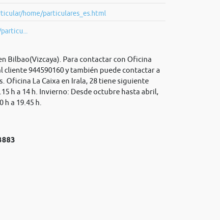
ticular/home/particulares_es.html
particu...
 en Bilbao(Vizcaya). Para contactar con Oficina
al cliente 944590160 y también puede contactar a
s
. Oficina La Caixa en Irala, 28 tiene siguiente
.15 h a 14 h. Invierno: Desde octubre hasta abril,
0 h a 19.45 h.
№3883