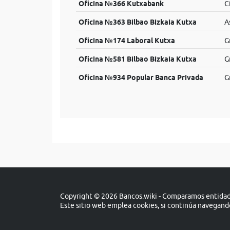
Oficina №366 Kutxabank
C
Oficina №363 Bilbao Bizkaia Kutxa
A
Oficina №174 Laboral Kutxa
G
Oficina №581 Bilbao Bizkaia Kutxa
G
Oficina №934 Popular Banca Privada
G
Copyright © 2026 Bancos.wiki - Comparamos entidade
Este sitio web emplea cookies, si continúa navegan