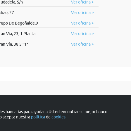
iudadela, S/n
Ver oficina >
skao, 27
Ver oficina >
rupo De Begoñalde,9
Ver oficina >
ran Via, 23, 1 Planta
Ver oficina >
ran Vía, 38 5º 1ª
Ver oficina >
s bancarias para ayudar a Usted encontrar su mejor banco.
do acepta nuestra
política
de
cookies