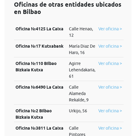
Oficinas de otras entidades ubicados
en Bilbao
Oficina №4125 La Caixa
Calle Henao,
Ver oficina >
12
Oficina №17 Kutxabank
María Diaz De
Ver oficina >
Haro, 16
Oficina №110 Bilbao
Agirre
Ver oficina >
Bizkaia Kutxa
Lehendakaria,
61
Oficina №6490 La Caixa
Calle
Ver oficina >
Alameda
Rekalde, 9
Oficina №2 Bilbao
Urkijo, 56
Ver oficina >
Bizkaia Kutxa
Oficina №3811 La Caixa
Calle
Ver oficina >
Pintores