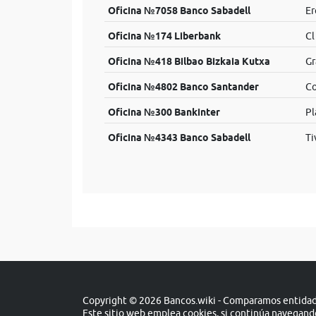
Oficina №7058 Banco Sabadell
Er
Oficina №174 Liberbank
Cl
Oficina №418 Bilbao Bizkaia Kutxa
Gr
Oficina №4802 Banco Santander
Co
Oficina №300 Bankinter
Pl
Oficina №4343 Banco Sabadell
Ti
Copyright © 2026 Bancos.wiki - Comparamos entidade
Este sitio web emplea cookies, si continúa navegan