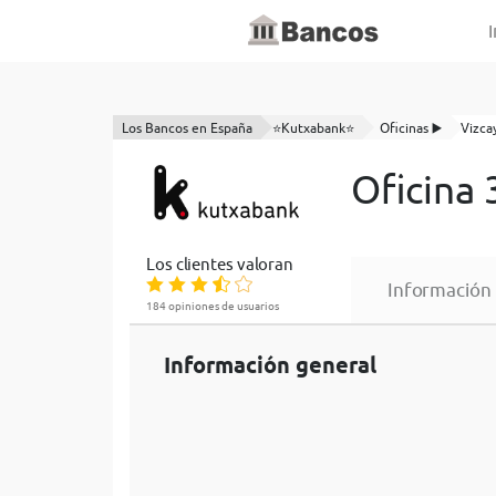
I
Los Bancos en España
⭐Kutxabank⭐
Oficinas ▶️
Vizca
Oficina
Los clientes valoran
Información
184 opiniones de usuarios
Información general