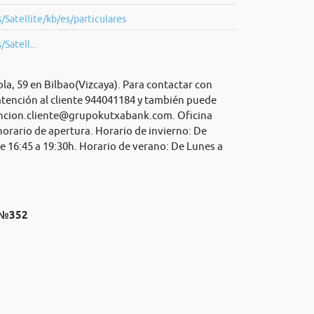
/Satellite/kb/es/particulares
Satell...
a, 59 en Bilbao(Vizcaya). Para contactar con
atención al cliente 944041184 y también puede
ncion.cliente@grupokutxabank.com
. Oficina
orario de apertura. Horario de invierno: De
de 16:45 a 19:30h. Horario de verano: De Lunes a
k №352