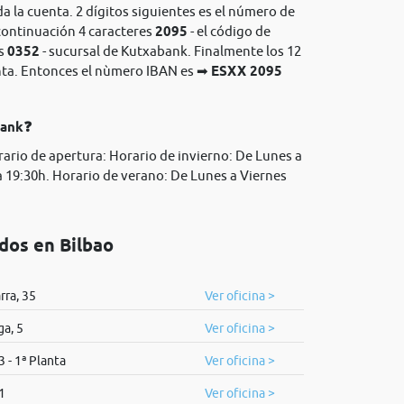
da la cuenta. 2 dígitos siguientes es el número de
continuación 4 caracteres
2095
- el código de
es
0352
- sucursal de Kutxabank. Finalmente los 12
enta. Entonces el nùmero IBAN es ➡
ESXX 2095
bank❓
rario de apertura: Horario de invierno: De Lunes a
 a 19:30h. Horario de verano: De Lunes a Viernes
dos en Bilbao
rra, 35
Ver oficina >
a, 5
Ver oficina >
3 - 1ª Planta
Ver oficina >
1
Ver oficina >