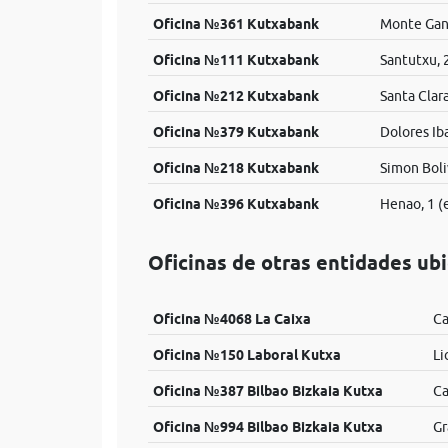
Oficina №361 Kutxabank
Monte Gan
Oficina №111 Kutxabank
Santutxu, 
Oficina №212 Kutxabank
Santa Clara
Oficina №379 Kutxabank
Dolores Iba
Oficina №218 Kutxabank
Simon Boli
Oficina №396 Kutxabank
Henao, 1 (
Oficinas de otras entidades ub
Oficina №4068 La Caixa
Ca
Oficina №150 Laboral Kutxa
Li
Oficina №387 Bilbao Bizkaia Kutxa
Ca
Oficina №994 Bilbao Bizkaia Kutxa
Gr