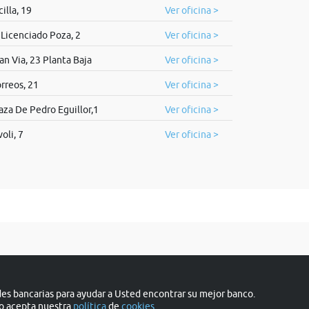
cilla, 19
Ver oficina >
 Licenciado Poza, 2
Ver oficina >
an Via, 23 Planta Baja
Ver oficina >
rreos, 21
Ver oficina >
aza De Pedro Eguillor,1
Ver oficina >
voli, 7
Ver oficina >
s bancarias para ayudar a Usted encontrar su mejor banco.
do acepta nuestra
política
de
cookies