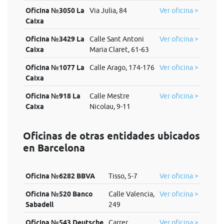
Oficina №3050 La
Via Julia, 84
Ver oficina >
Caixa
Oficina №3429 La
Calle Sant Antoni
Ver oficina >
Caixa
Maria Claret, 61-63
Oficina №1077 La
Calle Arago, 174-176
Ver oficina >
Caixa
Oficina №918 La
Calle Mestre
Ver oficina >
Caixa
Nicolau, 9-11
Oficinas de otras entidades ubicados
en Barcelona
Oficina №6282 BBVA
Tisso, 5-7
Ver oficina >
Oficina №520 Banco
Calle Valencia,
Ver oficina >
Sabadell
249
Oficina №543 Deutsche
Carrer
Ver oficina >