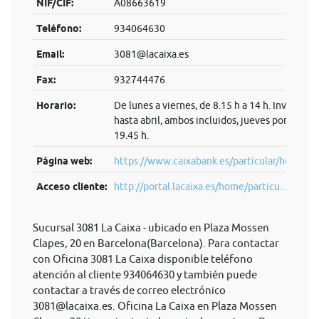
NIF/CIF:
A08663619
Teléfono:
934064630
Email:
3081@lacaixa.es
Fax:
932744476
Horario:
De lunes a viernes, de 8.15 h a 14 h. Invierno:
hasta abril, ambos incluidos, jueves por la tard
19.45 h.
Página web:
https://www.caixabank.es/particular/home/pa
Acceso cliente:
http://portal.lacaixa.es/home/particu...
Sucursal 3081 La Caixa - ubicado en Plaza Mossen
Clapes, 20 en Barcelona(Barcelona). Para contactar
con Oficina 3081 La Caixa disponible teléfono
atención al cliente 934064630 y también puede
contactar a través de correo electrónico
3081@lacaixa.es
. Oficina La Caixa en Plaza Mossen