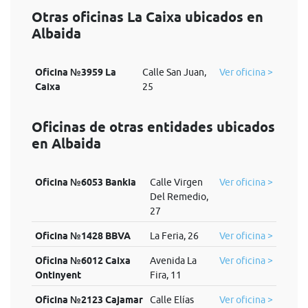
Otras oficinas La Caixa ubicados en
Albaida
Oficina №3959 La
Calle San Juan,
Ver oficina >
Caixa
25
Oficinas de otras entidades ubicados
en Albaida
Oficina №6053 Bankia
Calle Virgen
Ver oficina >
Del Remedio,
27
Oficina №1428 BBVA
La Feria, 26
Ver oficina >
Oficina №6012 Caixa
Avenida La
Ver oficina >
Ontinyent
Fira, 11
Oficina №2123 Cajamar
Calle Elías
Ver oficina >