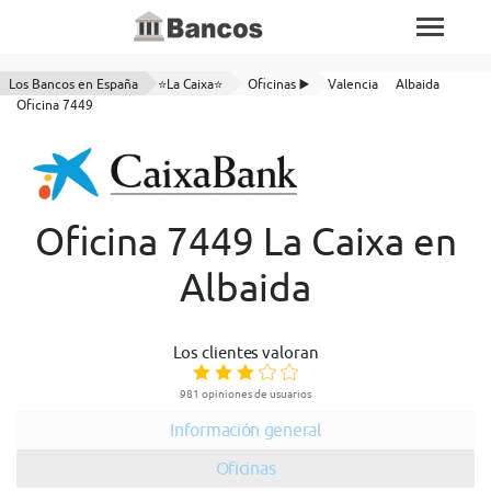
Los Bancos en España
⭐La Caixa⭐
Oficinas ▶️
Valencia
Albaida
Oficina 7449
Oficina 7449 La Caixa en
Albaida
Los clientes valoran
981 opiniones de usuarios
Información general
Oficinas