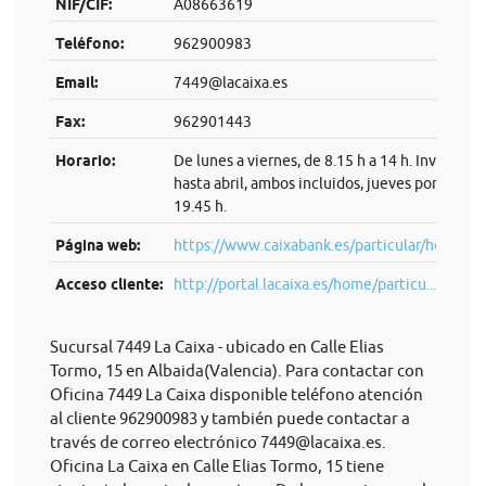
NIF/CIF:
A08663619
Teléfono:
962900983
Email:
7449@lacaixa.es
Fax:
962901443
Horario:
De lunes a viernes, de 8.15 h a 14 h. Invierno:
hasta abril, ambos incluidos, jueves por la tard
19.45 h.
Página web:
https://www.caixabank.es/particular/home/pa
Acceso cliente:
http://portal.lacaixa.es/home/particu...
Sucursal 7449 La Caixa - ubicado en Calle Elias
Tormo, 15 en Albaida(Valencia). Para contactar con
Oficina 7449 La Caixa disponible teléfono atención
al cliente 962900983 y también puede contactar a
través de correo electrónico
7449@lacaixa.es
.
Oficina La Caixa en Calle Elias Tormo, 15 tiene