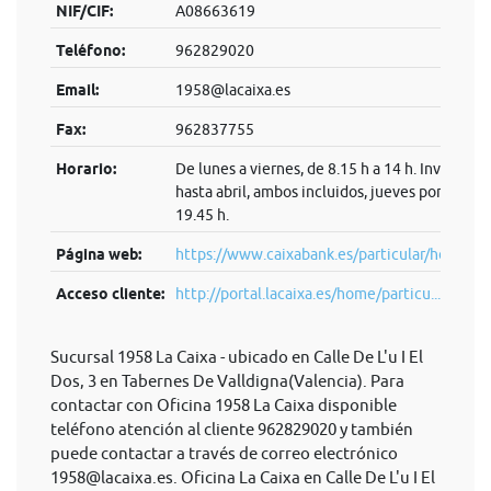
NIF/CIF:
A08663619
Teléfono:
962829020
Email:
1958@lacaixa.es
Fax:
962837755
Horario:
De lunes a viernes, de 8.15 h a 14 h. Invierno:
hasta abril, ambos incluidos, jueves por la tard
19.45 h.
Página web:
https://www.caixabank.es/particular/home/pa
Acceso cliente:
http://portal.lacaixa.es/home/particu...
Sucursal 1958 La Caixa - ubicado en Calle De L'u I El
Dos, 3 en Tabernes De Valldigna(Valencia). Para
contactar con Oficina 1958 La Caixa disponible
teléfono atención al cliente 962829020 y también
puede contactar a través de correo electrónico
1958@lacaixa.es
. Oficina La Caixa en Calle De L'u I El