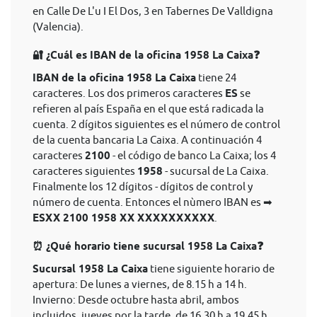
en Calle De L'u I El Dos, 3 en Tabernes De Valldigna
(Valencia).
🔐 ¿Cuál es IBAN de la oficina 1958 La Caixa❓
IBAN de la oficina 1958 La Caixa
tiene 24
caracteres. Los dos primeros caracteres
ES
se
refieren al país España en el que está radicada la
cuenta. 2 dígitos siguientes es el número de control
de la cuenta bancaria La Caixa. A continuación 4
caracteres
2100
- el código de banco La Caixa; los 4
caracteres siguientes
1958
- sucursal de La Caixa.
Finalmente los 12 dígitos - dígitos de control y
número de cuenta. Entonces el nùmero IBAN es ➡
ESXX 2100 1958 XX XXXXXXXXXX
.
⏰ ¿Qué horario tiene sucursal 1958 La Caixa❓
Sucursal 1958 La Caixa
tiene siguiente horario de
apertura: De lunes a viernes, de 8.15 h a 14 h.
Invierno: Desde octubre hasta abril, ambos
incluidos, jueves por la tarde, de 16.30 h a 19.45 h.