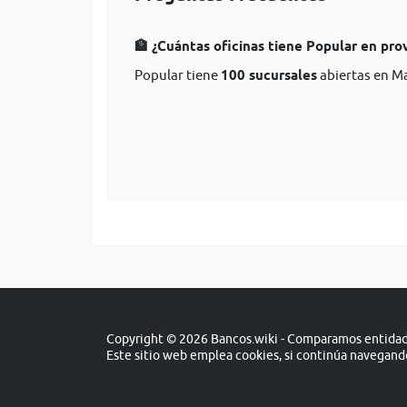
🏦 ¿Cuántas oficinas tiene Popular en pro
Popular tiene
100 sucursales
abiertas en M
Copyright © 2026 Bancos.wiki - Comparamos entidade
Este sitio web emplea cookies, si continúa navegan