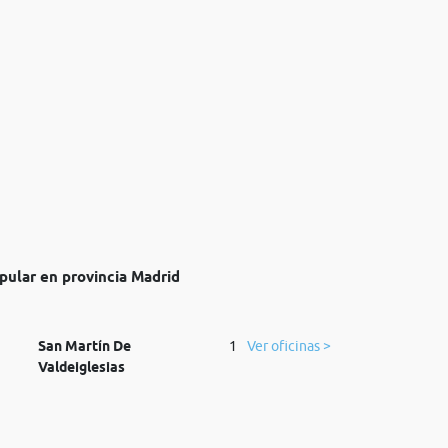
opular en provincia Madrid
San Martín De
1
Ver oficinas >
Valdeiglesias