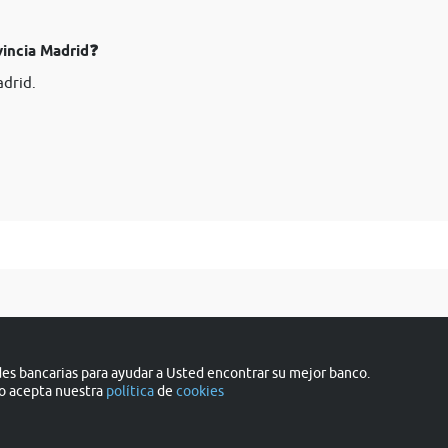
vincia Madrid❓
adrid.
s bancarias para ayudar a Usted encontrar su mejor banco.
do acepta nuestra
política
de
cookies