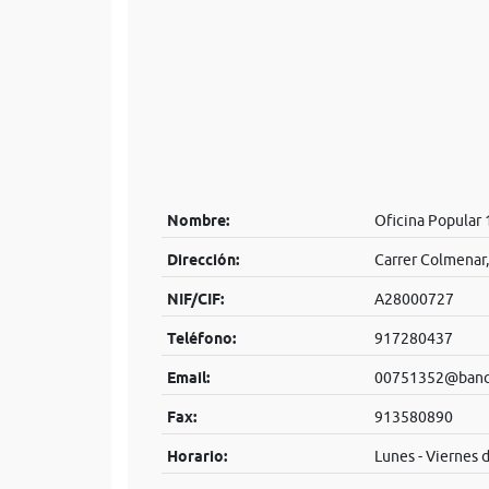
Nombre:
Oficina Popular
Dirección:
Carrer Colmenar,
NIF/CIF:
A28000727
Teléfono:
917280437
Email:
00751352@banco
Fax:
913580890
Horario:
Lunes - Viernes 