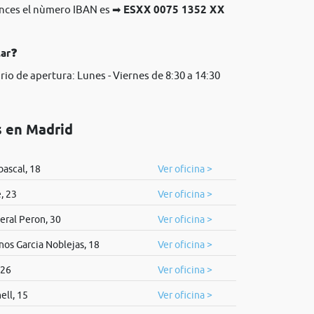
onces el nùmero IBAN es ➡
ESXX 0075 1352 XX
lar❓
rio de apertura: Lunes - Viernes de 8:30 a 14:30
s en Madrid
bascal, 18
Ver oficina >
, 23
Ver oficina >
eral Peron, 30
Ver oficina >
os Garcia Noblejas, 18
Ver oficina >
 26
Ver oficina >
ell, 15
Ver oficina >