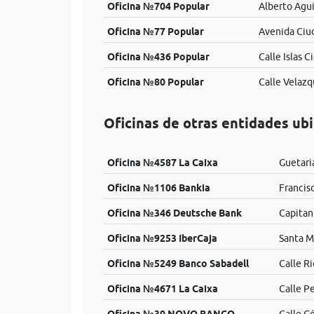
Oficina №704 Popular
Alberto Agui
Oficina №77 Popular
Avenida Ciu
Oficina №436 Popular
Calle Islas Ci
Oficina №80 Popular
Calle Velazq
Oficinas de otras entidades ub
Oficina №4587 La Caixa
Guetari
Oficina №1106 Bankia
Francisc
Oficina №346 Deutsche Bank
Capitan
Oficina №9253 IberCaja
Santa M
Oficina №5249 Banco Sabadell
Calle Ri
Oficina №4671 La Caixa
Calle Pe