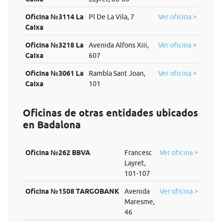
Oficina №3114 La
Pl De La Vila, 7
Ver oficina >
Caixa
Oficina №3218 La
Avenida Alfons Xiii,
Ver oficina >
Caixa
607
Oficina №3061 La
Rambla Sant Joan,
Ver oficina >
Caixa
101
Oficinas de otras entidades ubicados
en Badalona
Oficina №262 BBVA
Francesc
Ver oficina >
Layret,
101-107
Oficina №1508 TARGOBANK
Avenida
Ver oficina >
Maresme,
46