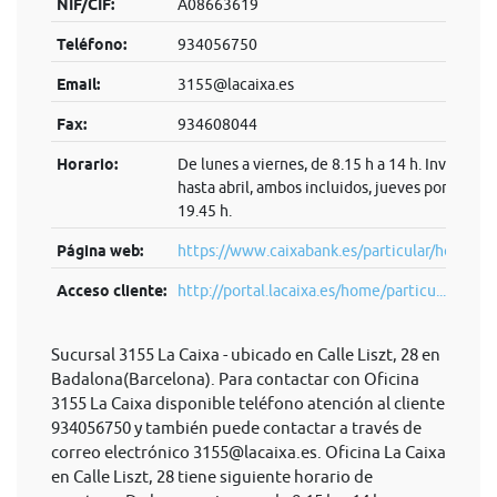
NIF/CIF:
A08663619
Teléfono:
934056750
Email:
3155@lacaixa.es
Fax:
934608044
Horario:
De lunes a viernes, de 8.15 h a 14 h. Invierno:
hasta abril, ambos incluidos, jueves por la tard
19.45 h.
Página web:
https://www.caixabank.es/particular/home/pa
Acceso cliente:
http://portal.lacaixa.es/home/particu...
Sucursal 3155 La Caixa - ubicado en Calle Liszt, 28 en
Badalona(Barcelona). Para contactar con Oficina
3155 La Caixa disponible teléfono atención al cliente
934056750 y también puede contactar a través de
correo electrónico
3155@lacaixa.es
. Oficina La Caixa
en Calle Liszt, 28 tiene siguiente horario de