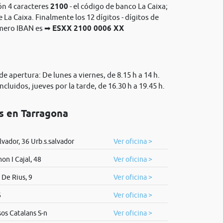
ón 4 caracteres
2100
- el código de banco La Caixa;
e La Caixa. Finalmente los 12 dígitos - dígitos de
ùmero IBAN es ➡
ESXX 2100 0006 XX
e apertura: De lunes a viernes, de 8.15 h a 14 h.
cluidos, jueves por la tarde, de 16.30 h a 19.45 h.
os en Tarragona
lvador, 36 Urb.s.salvador
Ver oficina >
n I Cajal, 48
Ver oficina >
De Rius, 9
Ver oficina >
6
Ver oficina >
os Catalans S-n
Ver oficina >