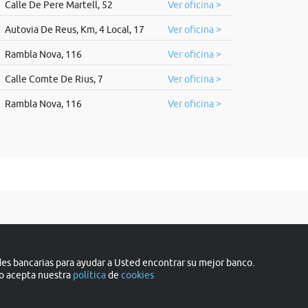
Calle De Pere Martell, 52
Ver oficina >
Autovia De Reus, Km, 4 Local, 17
Ver oficina >
Rambla Nova, 116
Ver oficina >
Calle Comte De Rius, 7
Ver oficina >
Rambla Nova, 116
Ver oficina >
s bancarias para ayudar a Usted encontrar su mejor banco.
do acepta nuestra
política
de
cookies