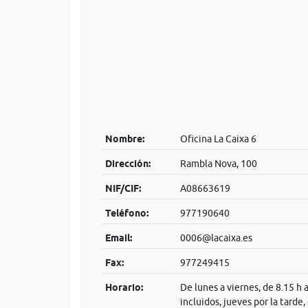
Nombre:
Oficina La Caixa 6
Dirección:
Rambla Nova, 100
NIF/CIF:
A08663619
Teléfono:
977190640
Email:
0006@lacaixa.es
Fax:
977249415
Horario:
De lunes a viernes, de 8.15 h 
incluidos, jueves por la tarde,