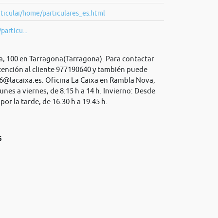
ticular/home/particulares_es.html
particu...
a, 100 en Tarragona(Tarragona). Para contactar
atención al cliente 977190640 y también puede
6@lacaixa.es
. Oficina La Caixa en Rambla Nova,
unes a viernes, de 8.15 h a 14 h. Invierno: Desde
or la tarde, de 16.30 h a 19.45 h.
6