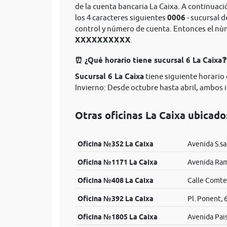
de la cuenta bancaria La Caixa. A continuaci
los 4 caracteres siguientes
0006
- sucursal d
control y número de cuenta. Entonces el n
XXXXXXXXXX
.
⏰ ¿Qué horario tiene sucursal 6 La Caixa❓
Sucursal 6 La Caixa
tiene siguiente horario d
Invierno: Desde octubre hasta abril, ambos in
Otras oficinas La Caixa ubicad
Oficina №352 La Caixa
Avenida S.sa
Oficina №1171 La Caixa
Avenida Ramo
Oficina №408 La Caixa
Calle Comte 
Oficina №392 La Caixa
Pl. Ponent, 
Oficina №1805 La Caixa
Avenida Pais