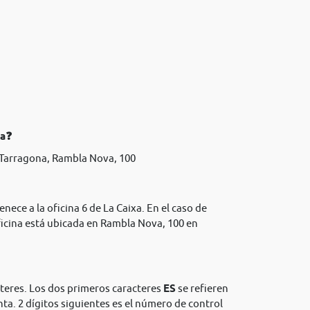
xa❓
 Tarragona, Rambla Nova, 100
nece a la oficina 6 de La Caixa. En el caso de
icina está ubicada en Rambla Nova, 100 en
cteres. Los dos primeros caracteres
ES
se refieren
nta. 2 dígitos siguientes es el número de control