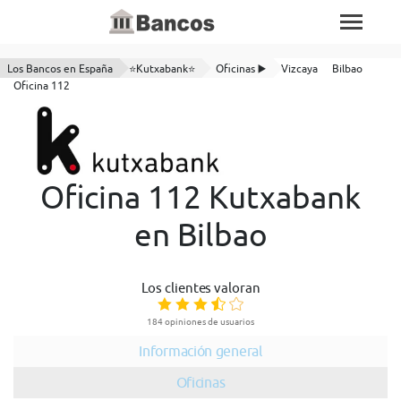
Los Bancos en España
⭐Kutxabank⭐
Oficinas ▶️
Vizcaya
Bilbao
Oficina 112
Oficina 112 Kutxabank
en Bilbao
Los clientes valoran
184 opiniones de usuarios
Información general
Oficinas