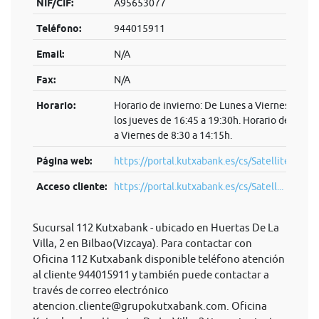
NIF/CIF:
A95653077
Teléfono:
944015911
Email:
N/A
Fax:
N/A
Horario:
Horario de invierno: De Lunes a Viernes de 8:3
los jueves de 16:45 a 19:30h. Horario de veran
a Viernes de 8:30 a 14:15h.
Página web:
https://portal.kutxabank.es/cs/Satellite/kb/es
Acceso cliente:
https://portal.kutxabank.es/cs/Satell...
Sucursal 112 Kutxabank - ubicado en Huertas De La
Villa, 2 en Bilbao(Vizcaya). Para contactar con
Oficina 112 Kutxabank disponible teléfono atención
al cliente 944015911 y también puede contactar a
través de correo electrónico
atencion.cliente@grupokutxabank.com
. Oficina