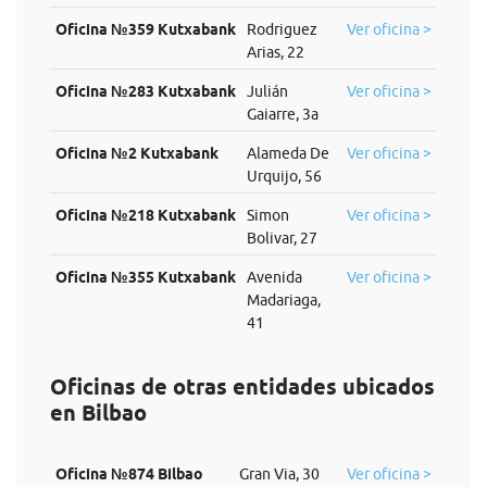
Oficina №359 Kutxabank
Rodriguez
Ver oficina >
Arias, 22
Oficina №283 Kutxabank
Julián
Ver oficina >
Gaiarre, 3a
Oficina №2 Kutxabank
Alameda De
Ver oficina >
Urquijo, 56
Oficina №218 Kutxabank
Simon
Ver oficina >
Bolivar, 27
Oficina №355 Kutxabank
Avenida
Ver oficina >
Madariaga,
41
Oficinas de otras entidades ubicados
en Bilbao
Oficina №874 Bilbao
Gran Via, 30
Ver oficina >