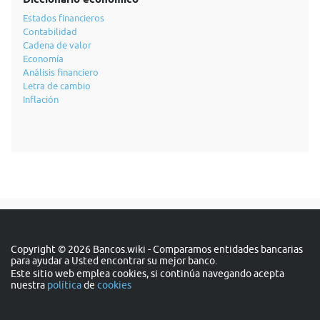
Estados financieros
Contabilidad
Cadena de valor
Economía
Análisis financiero
Letra de cambio
Inflación
Copyright © 2026 Bancos.wiki - Comparamos entidades bancarias
para ayudar a Usted encontrar su mejor banco.
Este sitio web emplea cookies, si continúa navegando acepta
nuestra
política
de
cookies