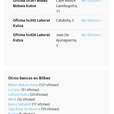
Oficina №361 Bilbao
Calle Monte
Ver oficina >
Bizkaia Kutxa
Ganekogorta,
11
Oficina №345 Laboral
Cataluña, 3
Ver oficina >
Kutxa
Oficina №426 Laboral
Juan De
Ver oficina >
Kutxa
Ajuriaguerra,
3
Otros bancos en Bilbao
Bilbao Bizkaia Kutxa
(127 oficinas)
La Caixa
(51 oficinas)
Laboral Kutxa
(33 oficinas)
BBVA
(32 oficinas)
Banco Sabadell
(17 oficinas)
Caja Rural de Navarra
(10 oficinas)
Bankia
(6 oficinas)