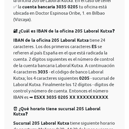
la oficina 205 de Laboral Kutxa. En el caso de tener
✅ la
cuenta bancaria 3035 0205
tu oficina está
ubicada en Doctor Espinosa Oribe, 1. en Bilbao
(Vizcaya).
🔐 ¿Cuál es IBAN de la oficina 205 Laboral Kutxa❓
IBAN de la oficina 205 Laboral Kutxa
tiene 24
caracteres. Los dos primeros caracteres
ES
se
refieren al país España en el que está radicada la
cuenta. 2 dígitos siguientes es el número de control
de la cuenta bancaria Laboral Kutxa. A continuación
4 caracteres
3035
- el código de banco Laboral
Kutxa; los 4 caracteres siguientes
0205
- sucursal de
Laboral Kutxa. Finalmente los 12 dígitos - dígitos de
control y número de cuenta. Entonces el nùmero
IBAN es ➡
ESXX 3035 0205 XX XXXXXXXXXX
.
⏰ ¿Qué horario tiene sucursal 205 Laboral
Kutxa❓
Sucursal 205 Laboral Kutxa
tiene siguiente horario