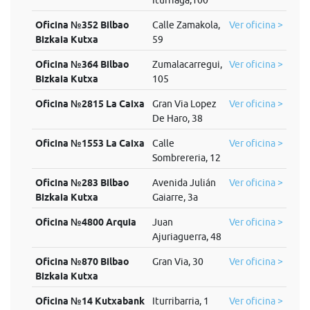
Iturriaga,100
Oficina №352 Bilbao
Calle Zamakola,
Ver oficina >
Bizkaia Kutxa
59
Oficina №364 Bilbao
Zumalacarregui,
Ver oficina >
Bizkaia Kutxa
105
Oficina №2815 La Caixa
Gran Via Lopez
Ver oficina >
De Haro, 38
Oficina №1553 La Caixa
Calle
Ver oficina >
Sombrereria, 12
Oficina №283 Bilbao
Avenida Julián
Ver oficina >
Bizkaia Kutxa
Gaiarre, 3a
Oficina №4800 Arquia
Juan
Ver oficina >
Ajuriaguerra, 48
Oficina №870 Bilbao
Gran Via, 30
Ver oficina >
Bizkaia Kutxa
Oficina №14 Kutxabank
Iturribarria, 1
Ver oficina >