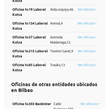
Kutxa
Oficina №19 Laboral
Alda.urquijo,46.
Ver oficina >
Kutxa
Oficina №134 Laboral
Arenal,4
Ver oficina >
Kutxa
Oficina №57 Laboral
Avenida
Ver oficina >
Kutxa
Madariaga,12.
Oficina №215 Laboral
Txomin Garat,9
Ver oficina >
Kutxa
Oficina №85 Laboral
Trauko,13.
Ver oficina >
Kutxa
Oficinas de otras entidades ubicados
en Bilbao
Oficina №303 Bankinter
Calle
Ver oficina >